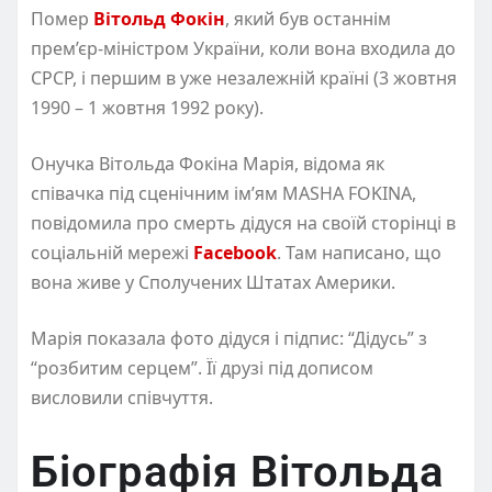
Помер
Вітольд Фокін
, який був останнім
прем’єр-міністром України, коли вона входила до
СРСР, і першим в уже незалежній країні (3 жовтня
1990 – 1 жовтня 1992 року).
Онучка Вітольда Фокіна Марія, відома як
співачка під сценічним ім’ям MASHA FOKINA,
повідомила про смерть дідуся на своїй сторінці в
соціальній мережі
Facebook
. Там написано, що
вона живе у Сполучених Штатах Америки.
Марія показала фото дідуся і підпис: “Дідусь” з
“розбитим серцем”. Її друзі під дописом
висловили співчуття.
Біографія Вітольда