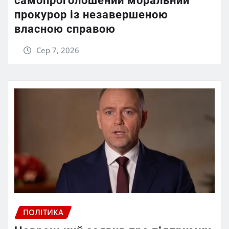
самопроголошений моральний
прокурор із незавершеною
власною справою
Сер 7, 2026
ПОЛІТИКА