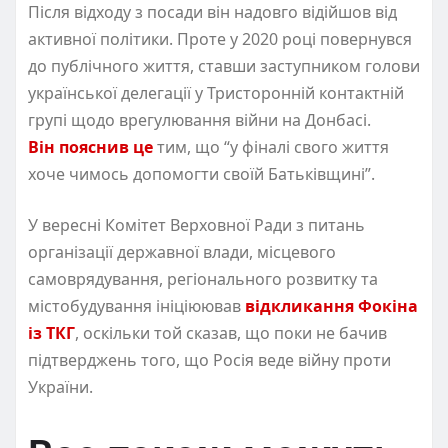
Після відходу з посади він надовго відійшов від
активної політики. Проте у 2020 році повернувся
до публічного життя, ставши заступником голови
української делегації у Тристоронній контактній
групі щодо врегулювання війни на Донбасі.
Він пояснив це
тим, що “у фіналі свого життя
хоче чимось допомогти своїй Батьківщині”.
У вересні Комітет Верховної Ради з питань
організації державної влади, місцевого
самоврядування, регіонального розвитку та
містобудування ініціюював
відкликання Фокіна
із ТКГ
, оскільки той сказав, що поки не бачив
підтверджень того, що Росія веде війну проти
України.