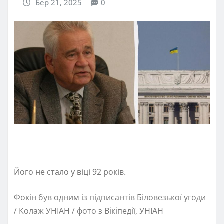
Бер 21, 2025
0
Його не стало у віці 92 років.
Фокін був одним із підписантів Біловезької угоди
/ Колаж УНІАН / фото з Вікіпедії, УНІАН