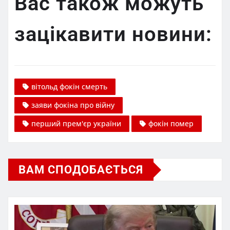
Вас також можуть
зацікавити новини:
вітольд фокін смерть
заяви фокіна про війну
перший прем'єр україни
фокін помер
ВАМ СПОДОБАЄТЬСЯ