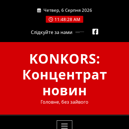
Skip
Четвер, 6 Серпня 2026
to
content
11:48:29 AM
Слідкуйте за нами
KONKORS:
Концентрат
новин
Головне, без зайвого