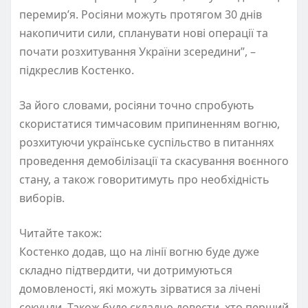
перемир’я. Росіяни можуть протягом 30 днів
накопичити сили, спланувати нові операції та
почати розхитування України зсередини”, –
підкреслив Костенко.
За його словами, росіяни точно спробують
скористатися тимчасовим припиненням вогню,
розхитуючи українське суспільство в питаннях
проведення демобілізації та скасування воєнного
стану, а також говоритимуть про необхідність
виборів.
Читайте також:
Костенко додав, що на лінії вогню буде дуже
складно підтвердити, чи дотримуються
домовленості, які можуть зірватися за лічені
секунди. Також буде складно довести, хто перший