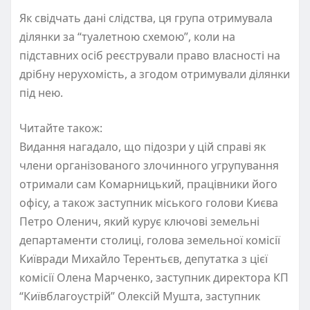
Як свідчать дані слідства, ця група отримувала
ділянки за “туалетною схемою”, коли на
підставних осіб реєстрували право власності на
дрібну нерухомість, а згодом отримували ділянки
під нею.
Читайте також:
Видання нагадало, що підозри у цій справі як
члени організованого злочинного угрупування
отримали сам Комарницький, працівники його
офісу, а також заступник міського голови Києва
Петро Оленич, який курує ключові земельні
департаменти столиці, голова земельної комісії
Київради Михайло Терентьєв, депутатка з цієї
комісії Олена Марченко, заступник директора КП
“Київблагоустрій” Олексій Мушта, заступник