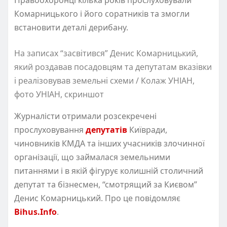
Комарницького і його соратників та змогли
встановити деталі дерибану.
На записах “засвітився” Денис Комарницький,
який роздавав посадовцям та депутатам вказівки
і реалізовував земельні схеми / Колаж УНІАН,
фото УНІАН, скриншот
Журналісти отримали розсекречені
прослуховування
депутатів
Київради,
чиновників КМДА та інших учасників злочинної
організації, що займалася земельними
питаннями і в якій фігурує колишній столичний
депутат та бізнесмен, “смотрящий за Києвом”
Денис Комарницький. Про це повідомляє
Bihus.Info
.