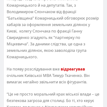
Комарницького й на депутатів. Так, з
Володимиром Слончаком від фракції
“Батьківщина” Комарницький обговорює розмір
хабарів за оформлення земельних ділянок у
Києві, колегу Слончака по фракції Ганну
Свириденко згадують як “партнерку по
Міцкевича”. За даними слідства, це одна з
земельних ділянок, якою заволоділа група
Комарницького.
На появу розслідування вже
відреагував
очільник Київської МВА Тимур Ткаченко. Він
вимагає негайно звільнити всіх фігурантів.
“Це не просто моральний крах міської влади – це
безпекова загроза для столиці. Бо ті, хто керує
Києвом, водночас є фігурантами корупційних