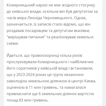
Комарницький наразі не має жодного стосунку
до київської влади, оскільки він був депутатом за
часів мера Леоніда Черновецького. Однак,
зазначається, із записів стало відомо, що він
роздавав посадовцям та депутатам вказівки,
“вирішував питання” та реалізовував земельні
схеми.
Йдеться, що правоохоронці кілька років
прослуховували Комарницького і найближчих
його соратників у київській владі і встановили,
що у 2023-2024 роках ця група незаконно
заволоділа земельною ділянкою в центрі Києва,
оціненою в 11 млн гривень, та намагалася
привласнити ще 6 земельних ділянок вартістю
понад 83 млн гривень.