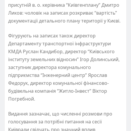
присутній в. о. керівника “Київгенплану” Дмитро
Ликов: чоловік на записах розкриває “вартість”
документації детального плану території у Києві.
Фігурують на записах також директор
Департаменту транспортної інфраструктури
КМДА Руслан Кандибор, директор “Київського
інституту земельних відносин” Ігор Долинський,
заступник директора комунального
підприємства “Інженерний центр” Ярослав
Федорук, директор комунальної фінансово-
будівельна компанія “Житло-Інвест” Віктор
Погребной.
Видання зазначає, що численні розмови про
голосування за потрібні питання на сесії
Київради свідчать про значний вплив