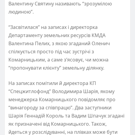
Валентину Святину називають “зрозумілою
людиною”.
“Засвітилася” на записах і директорка
Департаменту земельних ресурсів КМДА
Валентина Пелих, з якою згаданий Оленич
спілкується просто під час зустрічі з
Комарницьким, а саме з’ясовує, чи можна
“пропонувати клієнту” земельну ділянку.
На записах помітили й директора КП
“Спецжитлофонд” Володимира Шарія, якому
менеджерка Комарницького повідомляє про
“винагороду за співпрацю”. Два заступники
Шарія Геннадій Король та Вадим Шпачук згадані
як призначені від Комарницького. Також,
йдеться у розслідуванні, на плівках може бути