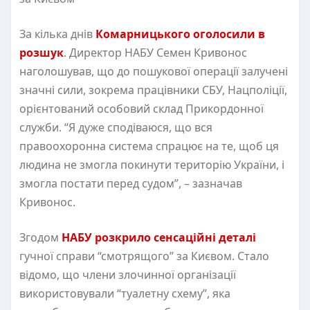
За кілька днів
Комарницького оголосили в
розшук
. Директор НАБУ Семен Кривонос
наголошував, що до пошукової операції залучені
значні сили, зокрема працівники СБУ, Нацполіції,
орієнтований особовий склад Прикордонної
служби. “Я дуже сподіваюся, що вся
правоохоронна система спрацює на те, щоб ця
людина не змогла покинути територію України, і
змогла постати перед судом”, – зазначав
Кривонос.
Згодом
НАБУ розкрило сенсаційні деталі
гучної справи “смотрящого” за Києвом. Стало
відомо, що члени злочинної організації
використовували “туалетну схему”, яка