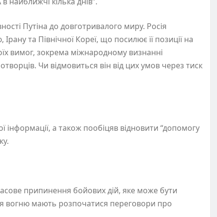
в найближчі кілька днів”.
ості Путіна до довготривалого миру. Росія
Ірану та Північної Кореї, що посилює її позиції на
оїх вимог, зокрема міжнародному визнанні
творців. Чи відмовиться він від цих умов через тиск
ї інформації, а також пообіцяв відновити “допомогу
мку.
часове припинення бойових дій, яке може бути
ня вогню мають розпочатися переговори про