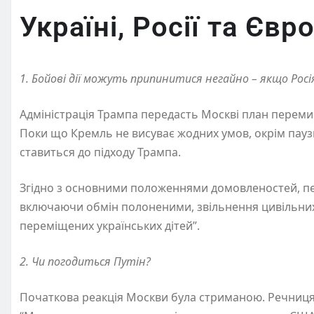
Україні, Росії та Євро
1. Бойові дії можуть припинитися негайно – якщо Рос
Адміністрація Трампа передасть Москві план перемир’я
Поки що Кремль не висуває жодних умов, окрім паузи
ставиться до підходу Трампа.
Згідно з основними положеннями домовленостей, пер
включаючи обмін полоненими, звільнення цивільних
переміщених українських дітей”.
2. Чи погодиться Путін?
Початкова реакція Москви була стриманою. Речниця