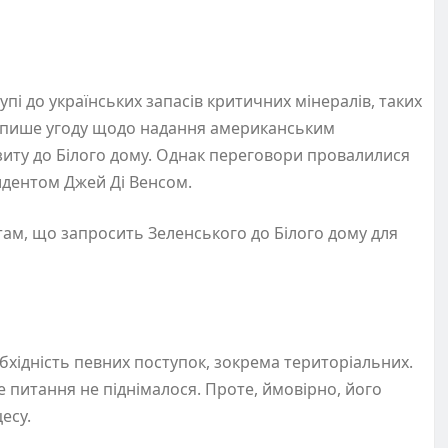
пі до українських запасів критичних мінералів, таких
 підпише угоду щодо надання американським
ізиту до Білого дому. Однак переговори провалилися
зидентом Джей Ді Венсом.
ам, що запросить Зеленського до Білого дому для
хідність певних поступок, зокрема територіальних.
е питання не піднімалося. Проте, ймовірно, його
цесу.