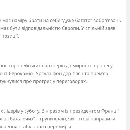
 має наміру брати на себе “дуже багато” зобов’язань
ає бути відповідальністю Європи. У спільній заяві
ї позиції.
ення європейських партнерів до мирного процесу.
нт Єврокомісії Урсула фон дер Ляєн та прем’єр-
дгукнулися про прогрес у переговорах.
 лідерів у суботу. Він разом із президентом Франції
ії бажаючих” – групи країн, які готові направити
печення стабільного перемир’я.