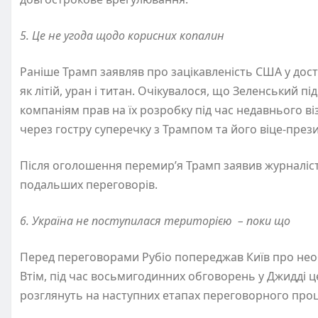
5. Це не угода щодо корисних копалин
Раніше Трамп заявляв про зацікавленість США у досту
як літій, уран і титан. Очікувалося, що Зеленський
компаніям прав на їх розробку під час недавнього в
через гостру суперечку з Трампом та його віце-пре
Після оголошення перемир’я Трамп заявив журналіст
подальших переговорів.
6. Україна не поступилася територією – поки що
Перед переговорами Рубіо попереджав Київ про необ
Втім, під час восьмигодинних обговорень у Джидді ц
розглянуть на наступних етапах переговорного про