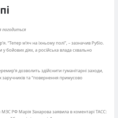
пі
ія погодиться
. “Тепер м’яч на їхньому полі”, – зазначив Рубіо.
 у бойових діях, а російська влада схвально
емир’я дозволить здійснити гуманітарні заходи,
 заручників та “повернення примусово
 МЗС РФ Марія Захарова заявила в коментарі ТАСС: