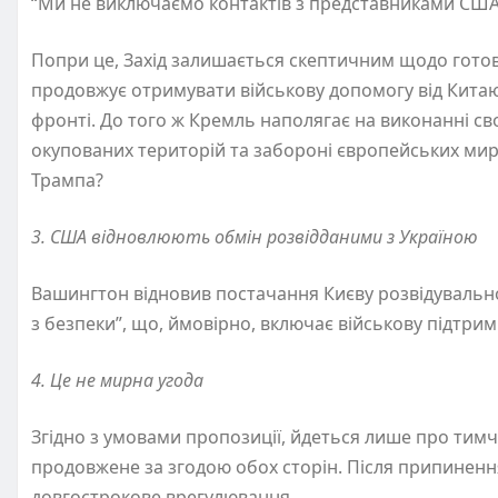
“Ми не виключаємо контактів з представниками США 
Попри це, Захід залишається скептичним щодо готовн
продовжує отримувати військову допомогу від Китаю, 
фронті. До того ж Кремль наполягає на виконанні св
окупованих територій та забороні європейських миро
Трампа?
3. США відновлюють обмін розвідданими з Україною
Вашингтон відновив постачання Києву розвідувально
з безпеки”, що, ймовірно, включає військову підтри
4. Це не мирна угода
Згідно з умовами пропозиції, йдеться лише про тим
продовжене за згодою обох сторін. Після припинен
довгострокове врегулювання.