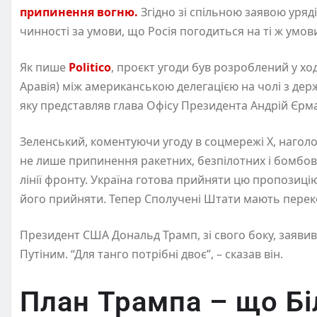
припинення вогню.
Згідно зі спільною заявою уряд
чинності за умови, що Росія погодиться на ті ж умо
Як пише
Politico
, проєкт угоди був розроблений у хо
Аравія) між американською делегацією на чолі з де
яку представляв глава Офісу Президента Андрій Єрм
Зеленський, коментуючи угоду в соцмережі X, нагол
не лише припинення ракетних, безпілотних і бомбови
лінії фронту. Україна готова прийняти цю пропозиці
його прийняти. Тепер Сполучені Штати мають переко
Президент США Дональд Трамп, зі свого боку, заяви
Путіним. “Для танго потрібні двоє”, – сказав він.
План Трампа – що Бі