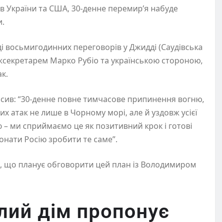
ів України та США, 30-денне перемир’я набуде
ви.
ді восьмигодинних переговорів у Джидді (Саудівська
ржсекретарем Марко Рубіо та українською стороною,
ак.
осив: “30-денне повне тимчасове припинення вогню,
х атак не лише в Чорному морі, але й уздовж усієї
ю – ми сприймаємо це як позитивний крок і готові
нати Росію зробити те саме”.
в, що планує обговорити цей план із Володимиром
лий дім пропонує