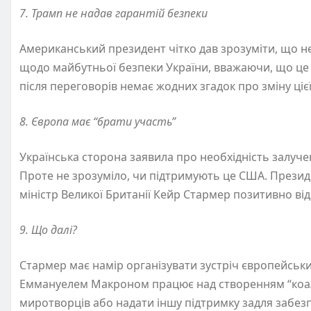
7. Трамп не надав гарантій безпеки
Американський президент чітко дав зрозуміти, що не
щодо майбутньої безпеки України, вважаючи, що це м
після переговорів немає жодних згадок про зміну ціє
8. Європа має “брати участь”
Українська сторона заявила про необхідність залуч
Проте не зрозуміло, чи підтримують це США. Президе
міністр Великої Британії Кейр Стармер позитивно ві
9. Що далі?
Стармер має намір організувати зустріч європейських
Еммануелем Макроном працює над створенням “коаліц
миротворців або надати іншу підтримку задля забез