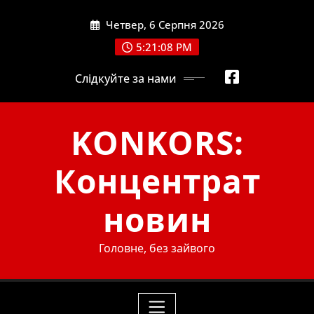
Skip
Четвер, 6 Серпня 2026
to
content
5:21:10 PM
Слідкуйте за нами
KONKORS:
Концентрат
новин
Головне, без зайвого