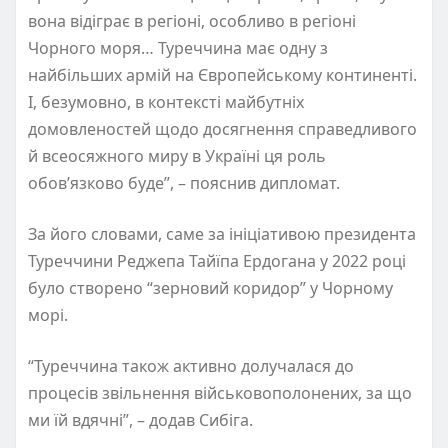
вона відіграє в регіоні, особливо в регіоні
Чорного моря… Туреччина має одну з
найбільших армій на Європейському континенті.
І, безумовно, в контексті майбутніх
домовленостей щодо досягнення справедливого
й всеосяжного миру в Україні ця роль
обов’язково буде”, – пояснив дипломат.
За його словами, саме за ініціативою президента
Туреччини Реджепа Тайїпа Ердогана у 2022 році
було створено “зерновий коридор” у Чорному
морі.
“Туреччина також активно долучалася до
процесів звільнення військовополонених, за що
ми їй вдячні”, – додав Сибіга.