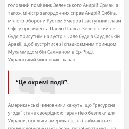
головний помічник Зеленського Андрій Єрмак, а
також міністр закордонних справ Андрій Сибіга,
міністр оборони Рустем Умеров і заступник глави
Офісу президента Павло Паліса. Зеленський не
буде присутнім на зустрічі, але буде в Саудівській
Аравії, щоб зустрітися зі спадкоємним принцом
Мухаммедом бін Салманом в Ер-Ріяді.
Український чиновник сказав:
“Це окремі події”.
Американські чиновники кажуть, що “ресурсна
угода” стане своєрідною гарантією безпеки для
України, оскільки американці, які займаються
гірничодобувним бізнесом, перебуватимуть на