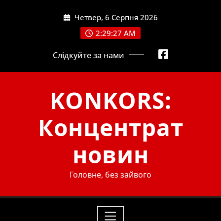
Skip
Четвер, 6 Серпня 2026
to
content
2:29:29 AM
Слідкуйте за нами
KONKORS:
Концентрат
новин
Головне, без зайвого