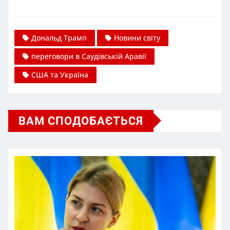
Дональд Трамп
Новини світу
переговори в Саудівській Аравії
США та Україна
ВАМ СПОДОБАЄТЬСЯ