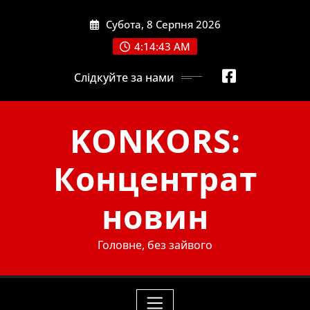
Skip
Субота, 8 Серпня 2026
to
content
4:14:44 AM
Слідкуйте за нами
KONKORS:
Концентрат
новин
Головне, без зайвого