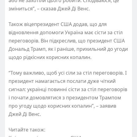
або не захотіли цього робити. Сподіваюся, це
зміниться”, – сказав Джей Ді Венс.
Також віцепрезидент США додав, що для
відновлення допомоги Україна має сісти за стіл
переговорів. Він підкреслив, що президент США
Дональд Трамп, як і раніше, прихильний до угоди
щодо рідкісних корисних копалин.
“Тому важливо, щоб усі сіли за стіл переговорів. І
президент намагається послати дуже чіткий
сигнал: українці повинні сісти за стіл переговорів
і почати домовлятися з президентом Трампом
про угоду щодо корисних копалин”, – заявив
Джей Ді Венс.
Читайте також: