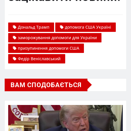
Дональд Трамп
допомога США Україні
заморожування допомоги для України
призупинення допомоги США
Федір Веніславський
ВАМ СПОДОБАЄТЬСЯ