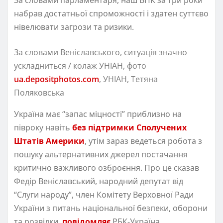
набрав достатньої спроможності і здатен суттєво
нівелювати загрози та ризики.
За словами Веніславського, ситуація значно
ускладниться / колаж УНІАН, фото
ua.depositphotos.com
, УНІАН, Тетяна
Поляковська
Україна має “запас міцності” приблизно на
півроку навіть
без підтримки Сполучених
Штатів Америки
, утім зараз ведеться робота з
пошуку альтернативних джерел постачання
критично важливого озброєння. Про це сказав
Федір Веніславський, народний депутат від
“Слуги народу”, член Комітету Верховної Ради
України з питань національної безпеки, оборони
та розвідки,
повідомляє
РБК-Україна.