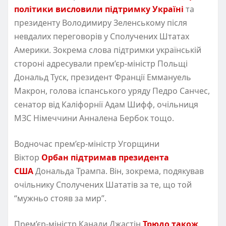
політики висловили підтримку Україні
та
президенту Володимиру Зеленському після
невдалих переговорів у Сполучених Штатах
Америки. Зокрема слова підтримки українській
стороні адресували прем’єр-міністр Польщі
Дональд Туск, президент Франції Еммануель
Макрон, голова іспанського уряду Педро Санчес,
сенатор від Каліфорнії Адам Шифф, очільниця
МЗС Німеччини Анналена Бербок тощо.
Водночас прем’єр-міністр Угорщини
Віктор
Орбан підтримав президента
США
Дональда Трампа. Він, зокрема, подякував
очільнику Сполучених Шататів за те, що той
“мужньо стояв за мир”.
Прем’єр-міністр Канади Джастін
Трюдо також