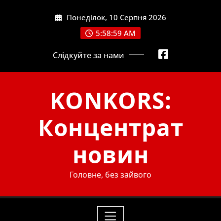
Skip
Понеділок, 10 Серпня 2026
to
content
5:59:01 AM
Слідкуйте за нами
KONKORS:
Концентрат
новин
Головне, без зайвого