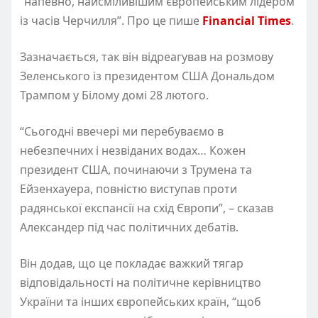
“напевно, найсміливішим європейським лідером
із часів Черчилля”. Про це пише
Financial Times
.
Зазначається, так він відреагував на розмову
Зеленського із президентом США Дональдом
Трампом у Білому домі 28 лютого.
“Сьогодні ввечері ми перебуваємо в
небезпечних і незвіданих водах… Кожен
президент США, починаючи з Трумена та
Ейзенхауера, повністю виступав проти
радянської експансії на схід Європи”, – сказав
Александер під час політичних дебатів.
Він додав, що це покладає важкий тягар
відповідальності на політичне керівництво
України та інших європейських країн, “щоб