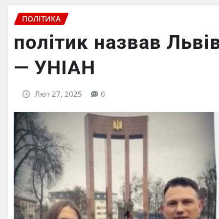
ПОЛІТИКА
політик назвав Льві
— УНІАН
Лют 27, 2025
0