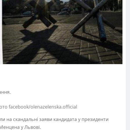
ання.
то facebook/olenazelenska.official
али на скандальні заяви кандидата у президенти
Менцена у Львові.