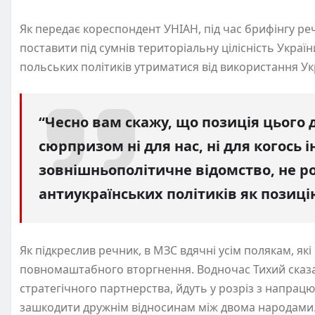
Як передає кореспондент УНІАН, під час брифінгу ре
поставити під сумнів територіальну цілісність Украї
польських політиків утриматися від використання Ук
“Чесно вам скажу, що позиція цього д
сюрпризом ні для нас, ні для когось 
зовнішньополітичне відомство, не 
антиукраїнських політиків як позиці
Як підкреслив речник, в МЗС вдячні усім полякам, я
повномаштабного вторгнення. Водночас Тихий сказав
стратегічного партнерства, йдуть у розріз з напрацю
зашкодити дружнім відносинам між двома народами