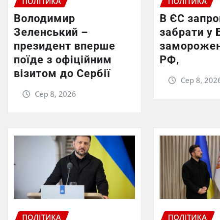
ПОЛІТИКА
ПОЛІТИКА
Володимир
В ЄС запр
Зеленський –
забрати у 
президент вперше
заморожен
поїде з офіційним
РФ,
візитом до Сербії
Сер 8, 202
Сер 8, 2026
ПОЛІТИКА
ПОЛІТИКА