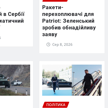
р
Ракети-
 в Сербії
перехоплювачі для
матичний
Patriot: Зеленський
ї
зробив обнадійливу
заяву
6
Сер 8, 2026
ПОЛІТИКА