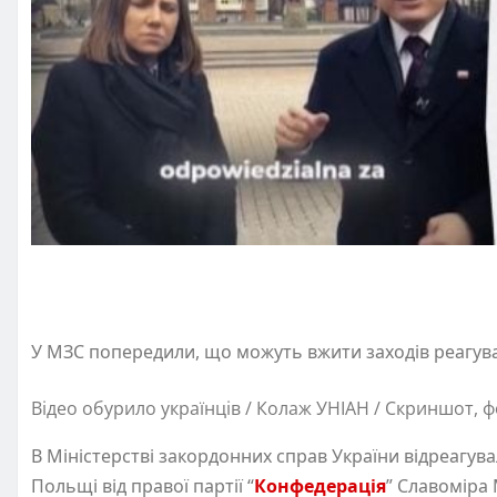
У МЗС попередили, що можуть вжити заходів реагув
Відео обурило українців / Колаж УНІАН / Скриншот, фо
В Міністерстві закордонних справ України відреагув
Польщі від правої партії “
Конфедерація
” Славоміра 