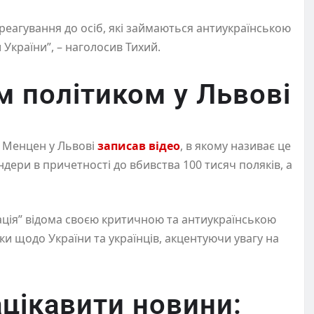
реагування до осіб, які займаються антиукраїнською
 України”, – наголосив Тихий.
м політиком у Львові
і Менцен у Львові
записав відео
, в якому називає це
дери в причетності до вбивства 100 тисяч поляків, а
ція” відома своєю критичною та антиукраїнською
ки щодо України та українців, акцентуючи увагу на
цікавити новини: