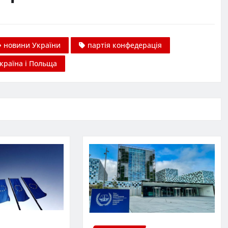
новини України
партія конфедерація
країна і Польща