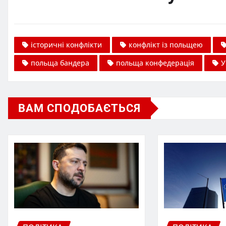
історичні конфлікти
конфлікт із польщею
польща бандера
польща конфедерація
У
ВАМ СПОДОБАЄТЬСЯ