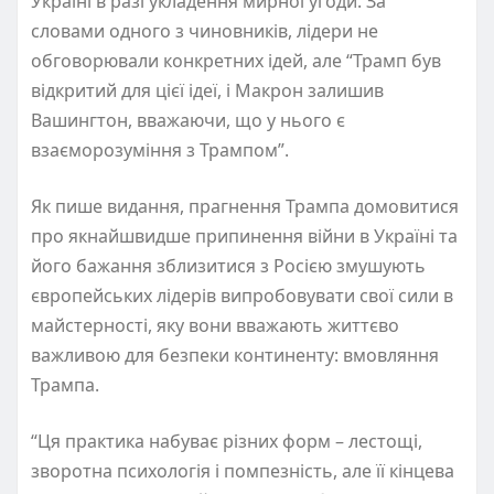
Україні в разі укладення мирної угоди. За
словами одного з чиновників, лідери не
обговорювали конкретних ідей, але “Трамп був
відкритий для цієї ідеї, і Макрон залишив
Вашингтон, вважаючи, що у нього є
взаєморозуміння з Трампом”.
Як пише видання, прагнення Трампа домовитися
про якнайшвидше припинення війни в Україні та
його бажання зблизитися з Росією змушують
європейських лідерів випробовувати свої сили в
майстерності, яку вони вважають життєво
важливою для безпеки континенту: вмовляння
Трампа.
“Ця практика набуває різних форм – лестощі,
зворотна психологія і помпезність, але її кінцева