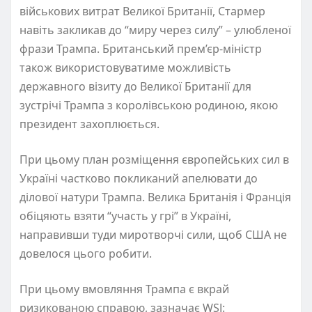
військових витрат Великої Британії, Стармер
навіть закликав до “миру через силу” – улюбленої
фрази Трампа. Британський прем’єр-міністр
також використовуватиме можливість
державного візиту до Великої Британії для
зустрічі Трампа з королівською родиною, якою
президент захоплюється.
При цьому план розміщення європейських сил в
Україні частково покликаний апелювати до
ділової натури Трампа. Велика Британія і Франція
обіцяють взяти “участь у грі” в Україні,
направивши туди миротворчі сили, щоб США не
довелося цього робити.
При цьому вмовляння Трампа є вкрай
ризикованою справою, зазначає WSJ: