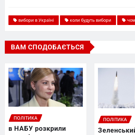
вибори в Україні
коли будуть вибори
чом
ВАМ СПОДОБАЄТЬСЯ
ПОЛІТИКА
ПОЛІТИКА
в НАБУ розкрили
Зеленський