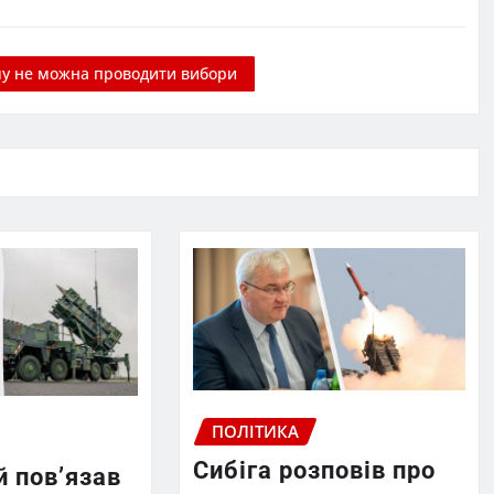
у не можна проводити вибори
ПОЛІТИКА
Сибіга розповів про
 пов’язав