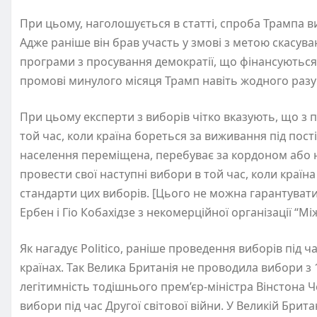
При цьому, наголошується в статті, спроба Трампа ви
Адже раніше він брав участь у змові з метою скасуван
програми з просування демократії, що фінансуються
промові минулого місяця Трамп навіть жодного разу 
При цьому експерти з виборів чітко вказують, що з 
той час, коли країна бореться за виживання під пост
населення переміщена, перебуває за кордоном або на
провести свої наступні вибори в той час, коли країн
стандарти цих виборів. [Цього не можна гарантувати 
Ербен і Гіо Кобахідзе з некомерційної організації “
Як нагадує Politico, раніше проведення виборів під ч
країнах. Так Велика Британія не проводила вибори з 19
легітимність тодішнього прем’єр-міністра Вінстона 
вибори під час Другої світової війни. У Великій Брита