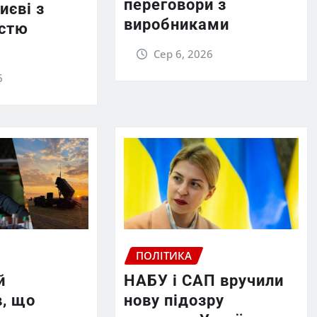
переговори з
иєві з
виробниками
істю
Сер 6, 2026
6
ПОЛІТИКА
й
НАБУ і САП вручили
в, що
нову підозру