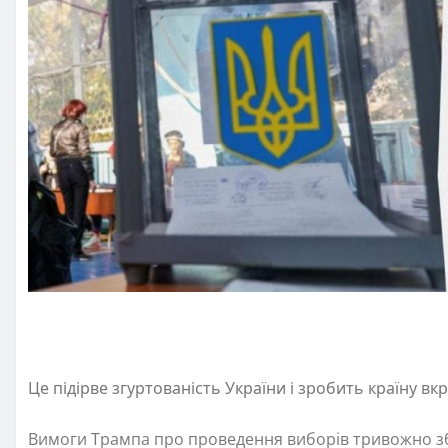
Це підірве згуртованість України і зробить країну в
Вимоги Трампа про проведення виборів тривожно зб