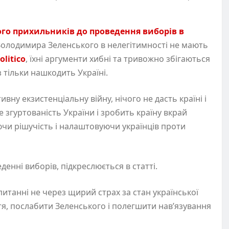
го прихильників до проведення виборів в
Володимира Зеленського в нелегітимності не мають
olitico
, їхні аргументи хибні та тривожно збігаються
 тільки нашкодить Україні.
вну екзистенціальну війну, нічого не дасть країні і
ве згуртованість України і зробить країну вкрай
ючи рішучість і налаштовуючи українців проти
нні виборів, підкреслюється в статті.
итанні не через щирий страх за стан української
яття, послабити Зеленського і полегшити нав’язування