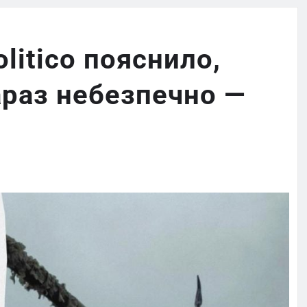
olitico пояснило,
араз небезпечно —