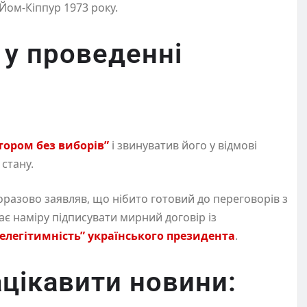
и Йом-Кіппур 1973 року.
 у проведенні
тором без виборів”
і звинуватив його у відмові
стану.
разово заявляв, що нібито готовий до переговорів з
є наміру підписувати мирний договір із
елегітимність” українського президента
.
цікавити новини: