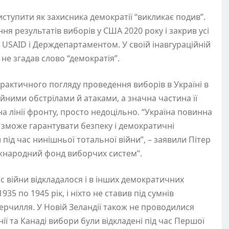
ступити як захисника демократії “викликає подив”.
ня результатів виборів у США 2020 року і закрив усі
 USAID і Держдепартаментом. У своїй інавгураційній
не згадав слово “демократія”.
практичного погляду проведення виборів в Україні в
ійними обстрілами й атаками, а значна частина її
 лінії фронту, просто недоцільно. “Україна повинна
а зможе гарантувати безпеку і демократичні
під час нинішньої тотальної війни”, – заявили Пітер
Міжнародний фонд виборчих систем”.
ас війни відкладалося і в інших демократичних
35 по 1945 рік, і ніхто не ставив під сумнів
Черчилля. У Новій Зеландії також не проводилися
нії та Канаді вибори були відкладені під час Першої