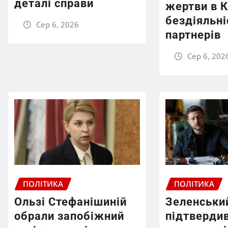
деталі справи
жертви в К
бездіяльн
Сер 6, 2026
партнерів
Сер 6, 202
ПОЛІТИКА
ПОЛІТИКА
Ользі Стефанішиній
Зеленськи
обрали запобіжний
підтверди