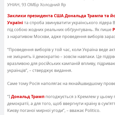
УНІАН, 93 ОМБр Холодний Яр
Заклики президента США Дональда Трампа та йо
Україні
та спроба звинуватити українського лідера 
під собою жодних реальних обґрунтувань. Як пише
P
з наративом Москви, адже проведення виборів зараз
“Проведення виборів у той час, коли Україна веде акти
не зміцнить її демократію – зовсім навпаки. Це підір
вразливою для російських кампаній впливу, підрива
українців”, – стверджує видання.
Саме тому Росія наполягає на якнайшвидшому проведе
“І
Дональд Трамп
погоджується з Кремлем у цьому п
демократії, а для того, щоб ввергнути країну в сум’
Києву поганої мирної угоди”, – вважає Politico.