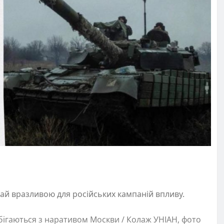
край вразливою для російських кампаній впливу.
ігаються з наративом Москви / Колаж УНІАН, фото