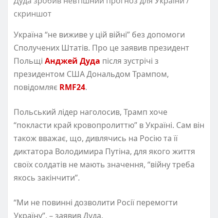
Дуда зробив невтішний прогноз для України /
скриншот
Україна “не виживе у цій війні” без допомоги
Сполучених Штатів. Про це заявив президент
Польщі
Анджей Дуда
після зустрічі з
президентом США Дональдом Трампом,
повідомляє
RMF24
.
Польський лідер наголосив, Трамп хоче
“покласти край кровопролиттю” в Україні. Сам він
також вважає, що, дивлячись на Росію та її
диктатора Володимира Путіна, для якого життя
своїх солдатів не мають значення, “війну треба
якось закінчити”.
“Ми не повинні дозволити Росії перемогти
Україну”, – заявив Дуда.