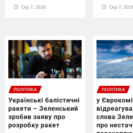
Сер 7, 2026
Сер 7, 202
ПОЛІТИКА
ПОЛІТИКА
Українські балістичні
у Єврокомі
ракети – Зеленський
відреагува
зробив заяву про
слова Зел
розробку ракет
про нестач