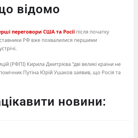
 що відомо
перші переговори США та Росії
після початку
едставники РФ вже похвалилися першими
стрічі.
ій (РФПІ) Кирила Дмитрієва “дві великі країни не
 помічник Путіна Юрій Ушаков заявив, що Росія та
цікавити новини: