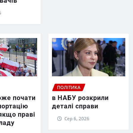
вачів
6
ПОЛІТИКА
же почати
в НАБУ розкрили
портацію
деталі справи
 якщо праві
Сер 6, 2026
владу