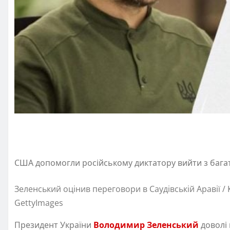
США допомогли російському диктатору вийти з багато
Зеленський оцінив переговори в Саудівській Аравії /
GettyImages
Президент України
Володимир Зеленський
доволі