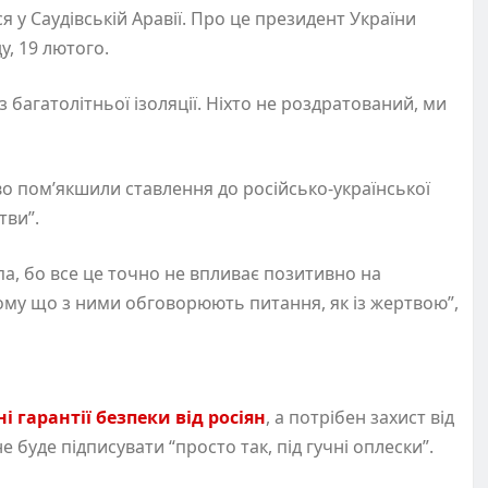
я у Саудівській Аравії. Про це президент України
ду, 19 лютого.
багатолітньої ізоляції‎. Ніхто не роздратований, ми
во пом’якшили ставлення до російсько-української
тви”.
па, бо все це точно не впливає позитивно на
 тому що з ними обговорюють питання, як із жертвою”,
ні гарантії безпеки від росіян
, а потрібен захист від
е буде підписувати “просто так, під гучні оплески”.