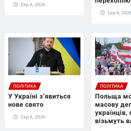
перехоплю
Сер 6, 2026
Сер 6, 202
ПОЛІТИКА
ПОЛІТИКА
У Україні з’явиться
Польща мо
нове свято
масову де
українців,
Сер 6, 2026
візьмуть 