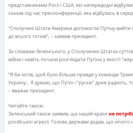
представниками Росії і США, які напередодні відбулис
сказав під час пресконференції, яка відбулась в сере
“‎Сполучені Штати Америки допомогли Путіну вийти із 
до всього готові”, – заявив президент.
За словами Зеленського, у Сполучених Штатах суттє
війни і навіть почали розглядати Путіна у якості “жер
“Я би хотів, щоб було більше правди у команди Трам
Україну… Я думаю, що Путін і “рускіє” дуже радіють,
– вважає президент.
Читайте також:
Зеленський також заявив, що нашій країні
не потріб
російської агресії. Голова держави додав, що нічого н