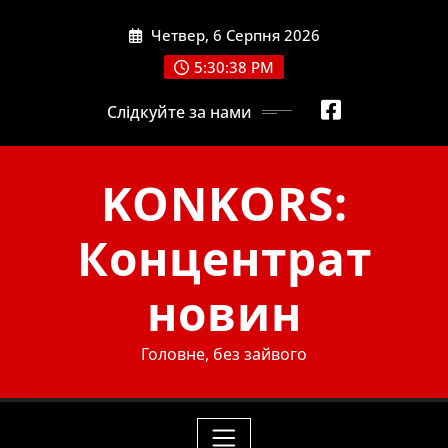
Skip
Четвер, 6 Серпня 2026
to
content
5:30:39 PM
Слідкуйте за нами
KONKORS:
Концентрат
новин
Головне, без зайвого