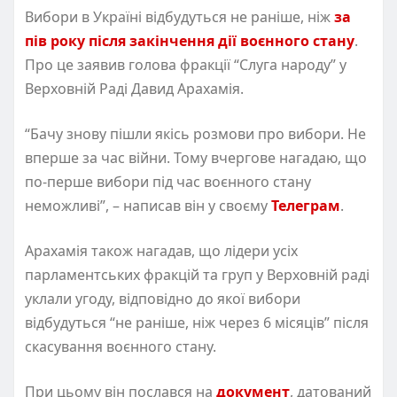
Вибори в Україні відбудуться не раніше, ніж
за
пів року після закінчення дії воєнного стану
.
Про це заявив голова фракції “Слуга народу” у
Верховній Раді Давид Арахамія.
“Бачу знову пішли якісь розмови про вибори. Не
вперше за час війни. Тому вчергове нагадаю, що
по-перше вибори під час воєнного стану
неможливі”, – написав він у своєму
Телеграм
.
Арахамія також нагадав, що лідери усіх
парламентських фракцій та груп у Верховній раді
уклали угоду, відповідно до якої вибори
відбудуться “не раніше, ніж через 6 місяців” після
скасування воєнного стану.
При цьому він послався на
документ
, датований