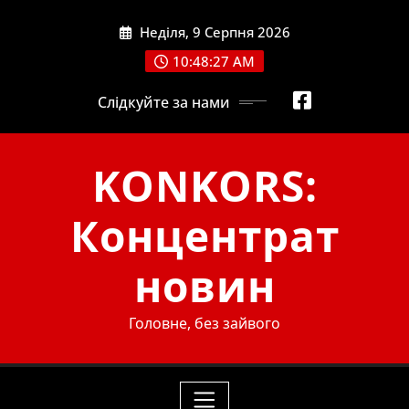
Skip
Неділя, 9 Серпня 2026
to
content
10:48:29 AM
Слідкуйте за нами
KONKORS:
Концентрат
новин
Головне, без зайвого