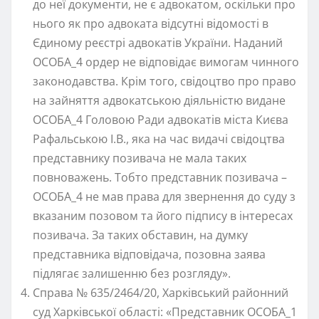
до неї документи, не є адвокатом, оскільки про
нього як про адвоката відсутні відомості в
Єдиному реєстрі адвокатів України. Наданий
ОСОБА_4 ордер не відповідає вимогам чинного
законодавства. Крім того, свідоцтво про право
на зайняття адвокатською діяльністю видане
ОСОБА_4 Головою Ради адвокатів міста Києва
Рафальською І.В., яка на час видачі свідоцтва
представнику позивача не мала таких
повноважень. Тобто представник позивача –
ОСОБА_4 не мав права для звернення до суду з
вказаним позовом та його підпису в інтересах
позивача. За таких обставин, на думку
представника відповідача, позовна заява
підлягає залишенню без розгляду».
Справа № 635/2464/20, Харківський районний
суд Харківської області: «Представник ОСОБА_1