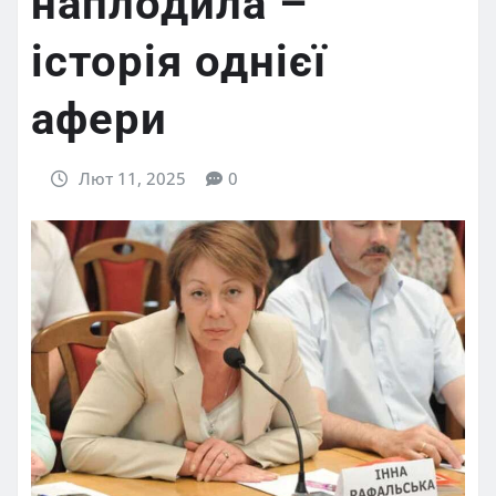
наплодила –
історія однієї
афери
Лют 11, 2025
0