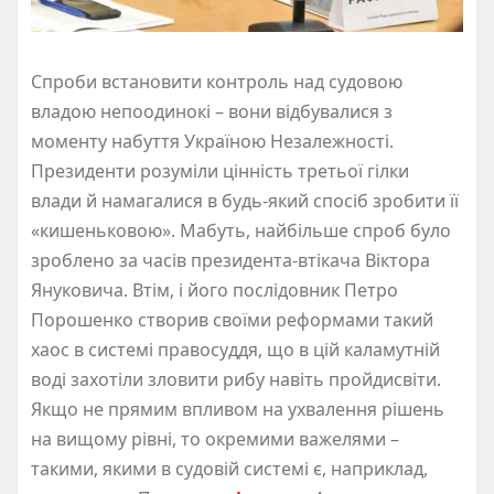
Спроби встановити контроль над судовою
владою непоодинокі – вони відбувалися з
моменту набуття Україною Незалежності.
Президенти розуміли цінність третьої гілки
влади й намагалися в будь-який спосіб зробити її
«кишеньковою». Мабуть, найбільше спроб було
зроблено за часів президента-втікача Віктора
Януковича. Втім, і його послідовник Петро
Порошенко створив своїми реформами такий
хаос в системі правосуддя, що в цій каламутній
воді захотіли зловити рибу навіть пройдисвіти.
Якщо не прямим впливом на ухвалення рішень
на вищому рівні, то окремими важелями –
такими, якими в судовій системі є, наприклад,