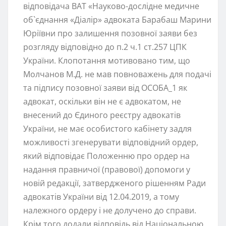
відповідача ВАТ «Науково-дослідне медичне
об`єднання «Діалір» адвоката Барабаш Марини
Юріївни про залишення позовної заяви без
розгляду відповідно до п.2 ч.1 ст.257 ЦПК
України. Клопотання мотивовано тим, що
Молчанов М.Д. не мав повноважень для подачі
та підпису позовної заяви від ОСОБА_1 як
адвокат, оскільки він не є адвокатом, не
внесений до Єдиного реєстру адвокатів
України, не має особистого кабінету задля
можливості згенерувати відповідний ордер,
який відповідає Положенню про ордер на
надання правничої (правової) допомоги у
новій редакції, затвердженого рішенням Ради
адвокатів України від 12.04.2019, а тому
належного ордеру і не долучено до справи.
Крім того додали відповідь від Національною