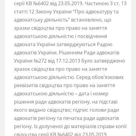
серії КВ №6402 від 23.05.2019. Частиною 3 ст. 13
статті 12 Закону України “Про адвокатуру та
адвокатську діяльність” встановлено, що
зразки свідоцтва про право на заняття
адвокатською діяльністю і посвідчення
адвоката України затверджуються Радою
адвокатів України. Рішенням Ради адвокатів
України №272 від 17.12.2013 було затверджено
зразок свідоцтва про право на заняття
адвокатською діяльністю. Серед обов`язкових
реквізитів свідоцтва про право на заняття
адвокатською діяльністю – дата і номер
рішення ради адвокатів регіону, на підставі
якого видано свідоцтво; підпис голови ради
адвокатів регіону та печатка ради адвокатів
регіону. Із долученої до матеріалів справи копії
свідоцтва серії КВ №6402 від 23.05.2019