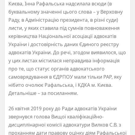
Києва, Інна Рафальська надсилала всюди (в
буквальному значенні цього слова – у Верховну
Раду, в Адміністрацію президента, в різні суди)
листи, у яких ставила під сумнів повноваження
керівництва Національної асоціації адвокатів
України і достовірність даних Єдиного реєстру
адвокатів України. До речі, згодом виявилося, що
у цих листах містилася неправдива інформація
про те, що статус органів адвокатського
самоврядування в ЄДРПОУ мали тільки РАР, яку
нібито очолює Рафальська, і КДКА м. Києва.
Детальніше – за посиланням.
26 квітня 2019 року до Ради адвокатів України
звернувся голова Вищої кваліфікаційно-
дисциплінарної комісії адвокатури Вилков С.В. з
проханням дати правову оцінку діям Рафальської