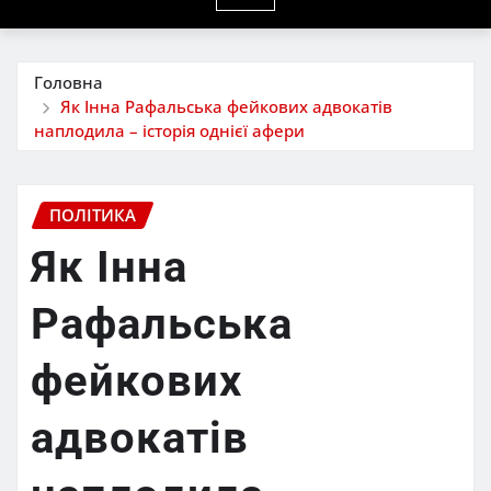
Головна
Як Інна Рафальська фейкових адвокатів
наплодила – історія однієї афери
ПОЛІТИКА
Як Інна
Рафальська
фейкових
адвокатів