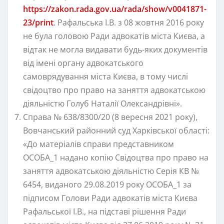
https://zakon.rada.gov.ua/rada/show/v0041871-
23/print
. Рафальська І.В. з 08 жовтня 2016 року
не була головою Ради адвокатів міста Києва, а
відтак не могла видавати будь-яких документів
від імені органу адвокатського
самоврядування міста Києва, в тому числі
свідоцтво про право на заняття адвокатською
діяльністю Голуб Наталії Олександрівні».
Справа № 638/8300/20 (8 вересня 2021 року),
Вовчанський районний суд Харківської області:
«До матеріалів справи представником
ОСОБА_1 надано копію Свідоцтва про право на
заняття адвокатською діяльністю Серія КВ №
6454, виданого 29.08.2019 року ОСОБА_1 за
підписом Голови Ради адвокатів міста Києва
Рафальської І.В., на підставі рішення Ради