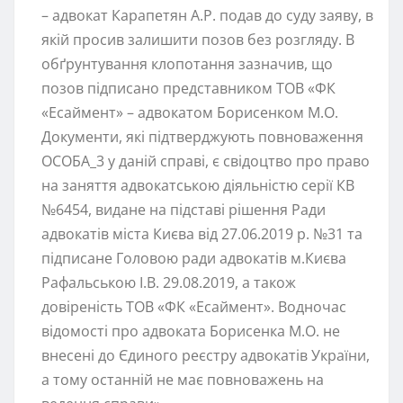
– адвокат Карапетян А.Р. подав до суду заяву, в
якій просив залишити позов без розгляду. В
обґрунтування клопотання зазначив, що
позов підписано представником ТОВ «ФК
«Есаймент» – адвокатом Борисенком М.О.
Документи, які підтверджують повноваження
ОСОБА_3 у даній справі, є свідоцтво про право
на заняття адвокатською діяльністю серії КВ
№6454, видане на підставі рішення Ради
адвокатів міста Києва від 27.06.2019 р. №31 та
підписане Головою ради адвокатів м.Києва
Рафальською І.В. 29.08.2019, а також
довіреність ТОВ «ФК «Есаймент». Водночас
відомості про адвоката Борисенка М.О. не
внесені до Єдиного реєстру адвокатів України,
а тому останній не має повноважень на