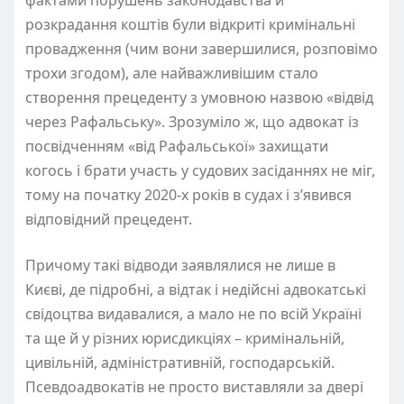
фактами порушень законодавства й
розкрадання коштів були відкриті кримінальні
провадження (чим вони завершилися, розповімо
трохи згодом), але найважливішим стало
створення прецеденту з умовною назвою «відвід
через Рафальську». Зрозуміло ж, що адвокат із
посвідченням «від Рафальської» захищати
когось і брати участь у судових засіданнях не міг,
тому на початку 2020-х років в судах і з’явився
відповідний прецедент.
Причому такі відводи заявлялися не лише в
Києві, де підробні, а відтак і недійсні адвокатські
свідоцтва видавалися, а мало не по всій Україні
та ще й у різних юрисдикціях – кримінальній,
цивільній, адміністративній, господарській.
Псевдоадвокатів не просто виставляли за двері