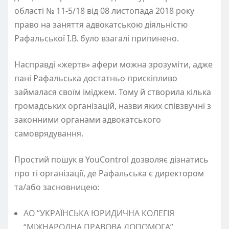
області № 11-5/18 від 08 листопада 2018 року
право на заняття адвокатською діяльністю
Рафальської І.В. було взагалі припинено.
Насправді «жертв» афери можна зрозуміти, адже
пані Рафальська достатньо прискіпливо
займалася своїм іміджем. Тому й створила кілька
громадських організацій, назви яких співзвучні з
законними органами адвокатського
самоврядування.
Простий пошук в YouControl дозволяє дізнатись
про ті організації, де Рафальська є директором
та/або засновницею:
АО “УКРАЇНСЬКА ЮРИДИЧНА КОЛЕГІЯ
“МІЖНАРОДНА ПРАВОВА ДОПОМОГА”