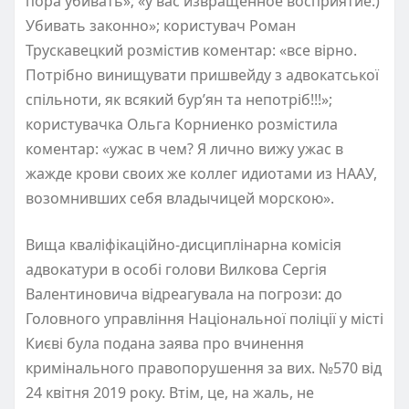
пора убивать»; «у вас извращенное восприятие:)
Убивать законно»; користувач Роман
Трускавецкий розмістив коментар: «все вірно.
Потрібно винищувати пришвейду з адвокатської
спільноти, як всякий бур’ян та непотріб!!!»;
користувачка Ольга Корниенко розмістила
коментар: «ужас в чем? Я лично вижу ужас в
жажде крови своих же коллег идиотами из НААУ,
возомнивших себя владычицей морскою».
Вища кваліфікаційно-дисциплінарна комісія
адвокатури в особі голови Вилкова Сергія
Валентиновича відреагувала на погрози: до
Головного управління Національної поліції у місті
Києві була подана заява про вчинення
кримінального правопорушення за вих. №570 від
24 квітня 2019 року. Втім, це, на жаль, не