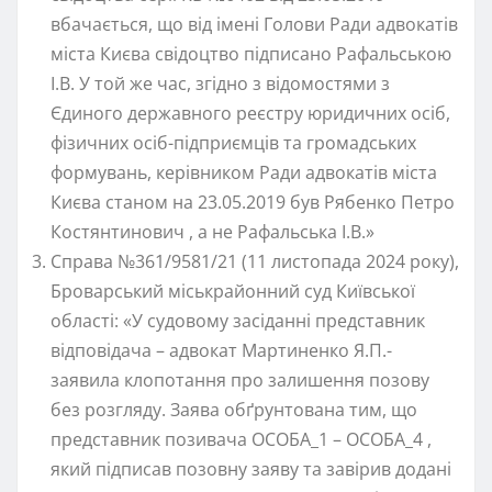
вбачається, що від імені Голови Ради адвокатів
міста Києва свідоцтво підписано Рафальською
І.В. У той же час, згідно з відомостями з
Єдиного державного реєстру юридичних осіб,
фізичних осіб-підприємців та громадських
формувань, керівником Ради адвокатів міста
Києва станом на 23.05.2019 був Рябенко Петро
Костянтинович , а не Рафальська І.В.»
Справа №361/9581/21 (11 листопада 2024 року),
Броварський міськрайонний суд Київської
області: «У судовому засіданні представник
відповідача – адвокат Мартиненко Я.П.-
заявила клопотання про залишення позову
без розгляду. Заява обґрунтована тим, що
представник позивача ОСОБА_1 – ОСОБА_4 ,
який підписав позовну заяву та завірив додані