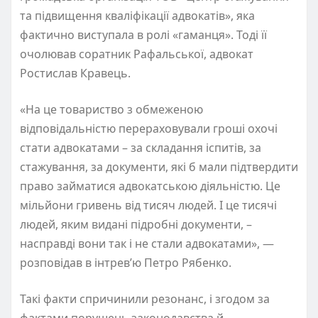
та підвищення кваліфікації адвокатів», яка
фактично виступала в ролі «гаманця». Тоді її
очолював соратник Рафальської, адвокат
Ростислав Кравець.
«На це товариство з обмеженою
відповідальністю перераховували гроші охочі
стати адвокатами – за складання іспитів, за
стажування, за документи, які б мали підтвердити
право займатися адвокатською діяльністю. Це
мільйони гривень від тисяч людей. І це тисячі
людей, яким видані підробні документи, –
насправді вони так і не стали адвокатами», —
розповідав в інтрев’ю Петро Рябенко.
Такі факти спричинили резонанс, і згодом за