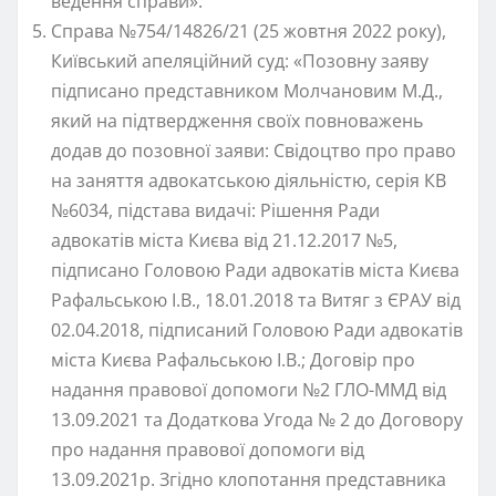
ведення справи».
Справа №754/14826/21 (25 жовтня 2022 року),
Київський апеляційний суд: «Позовну заяву
підписано представником Молчановим М.Д.,
який на підтвердження своїх повноважень
додав до позовної заяви: Свідоцтво про право
на заняття адвокатською діяльністю, серія КВ
№6034, підстава видачі: Рішення Ради
адвокатів міста Києва від 21.12.2017 №5,
підписано Головою Ради адвокатів міста Києва
Рафальською І.В., 18.01.2018 та Витяг з ЄРАУ від
02.04.2018, підписаний Головою Ради адвокатів
міста Києва Рафальською І.В.; Договір про
надання правової допомоги №2 ГЛО-ММД від
13.09.2021 та Додаткова Угода № 2 до Договору
про надання правової допомоги від
13.09.2021р. Згідно клопотання представника