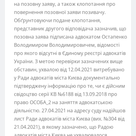
на позовну заяву, а також клопотання про
повернення позовної заяви позивачу.
Обґрунтовуючи подане клопотання,
представник другого відповідача зазначив, що
позовна заява підписана адвокатом Остапенко
Володимиром Володимировичем, відомості
про якого відсутні в Єдиному реєстрі адвокатів
України. З метою перевірки зазначених вище
обставин, ухвалою від 12.04.2021 витребувано
у Ради адвокатів міста Києва документально
підтверджену інформацію про те, чи є дійсним
свідоцтво серії КВ №6188 від 13.09.2018 про
право ОСОБА_2 на заняття адвокатською
діяльністю. 27.04.2021 на адресу суду надійшов
лист Ради адвокатів міста Києва (вих. №304 від
21.04.2021), в якому зазначено, що Радою
адвокатів міста Києва не ухвалювалося