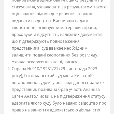
повноважень здійснювати оцінку результатів
стажування, ухвалювати за результатом такого
оцінювання відповідне рішення, а також
видавати свідоцтво. Вивчивши надані
клопотання, оглянувши матеріали справи,
враховуючи відсутність належних документів,
що підтверджують повноваження
представника, суд вважає необхідним
залишити подані клопотання без розгляду.
Ухвала оскарженню не підлягає».
Справа № 910/19251/21 (29 листопада 2023
року), Господарський суд міста Києва: «Як
встановлено судом, у розгляді даної справи як
представник позивача брав участь Ананьєв
Євген Анатолійович, на підтвердження статусу
адвоката якого суду було надано свідоцтво про
право на зайняття адвокатською діяльністю