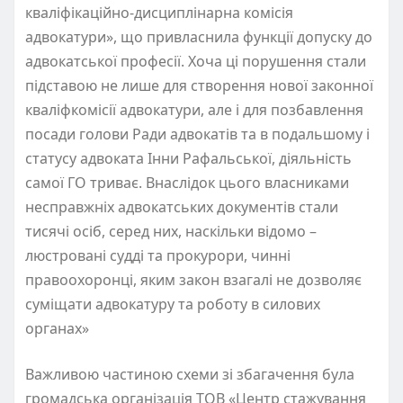
кваліфікаційно-дисциплінарна комісія
адвокатури», що привласнила функції допуску до
адвокатської професії. Хоча ці порушення стали
підставою не лише для створення нової законної
кваліфкомісії адвокатури, але і для позбавлення
посади голови Ради адвокатів та в подальшому і
статусу адвоката Інни Рафальської, діяльність
самої ГО триває. Внаслідок цього власниками
несправжніх адвокатських документів стали
тисячі осіб, серед них, наскільки відомо –
люстровані судді та прокурори, чинні
правоохоронці, яким закон взагалі не дозволяє
суміщати адвокатуру та роботу в силових
органах»
Важливою частиною схеми зі збагачення була
громадська організація ТОВ «Центр стажування