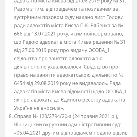
адвокатів міста Києва від 27.06.2019 року № 31.
Разом з тим, відповідачем та позивачем за
зустрічним позовом суду надано лист Голови
ради адвокатів міста Києва П.К. Рябенка за №
666 від 13.07.2021 року, яким поінформовано,
що Радою адвокатів міста Києва рішення № 31
від 27.06.2019 року про видачу ОСОБА_1
свідоцтва про заняття адвокатською
діяльністю не ухвалювалося. Свідоцтво про
право на заняття адвокатською діяльністю №
6454 від 29.08.2019 року не видавалось. Рада
адвокатів міста Києва відомості щодо ОСОБА_1
як про адвоката до Єдиного реєстру адвокатів
Україне не вносила».
Справа № 120/2794/20-а (24 травня 2021 р.),
Вінницький окружний адміністративний суд:
«05.04.2021 другим відповідачем подано відзив