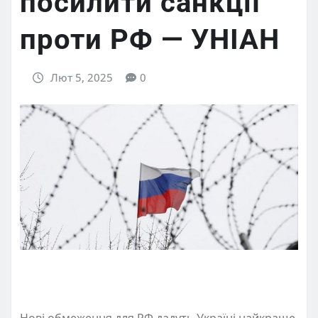
посилити санкції
проти РФ — УНІАН
Лют 5, 2025
0
Нові обмеження для РФ дадуть Україні найкраще