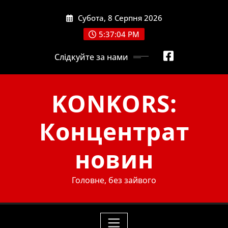
Skip
Субота, 8 Серпня 2026
to
content
5:37:06 PM
Слідкуйте за нами
KONKORS:
Концентрат
новин
Головне, без зайвого