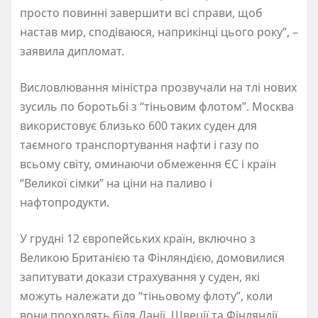
просто повинні завершити всі справи, щоб
настав мир, сподіваюся, наприкінці цього року”, –
заявила дипломат.
Висловлювання міністра прозвучали на тлі нових
зусиль по боротьбі з “тіньовим флотом”. Москва
використовує близько 600 таких суден для
таємного транспортування нафти і газу по
всьому світу, оминаючи обмеження ЄС і країн
“Великої сімки” на ціни на паливо і
нафтопродукти.
У грудні 12 європейських країн, включно з
Великою Британією та Фінляндією, домовилися
запитувати докази страхування у суден, які
можуть належати до “тіньовому флоту”, коли
вони проходять біля Данії, Швеції та Фінляндії.