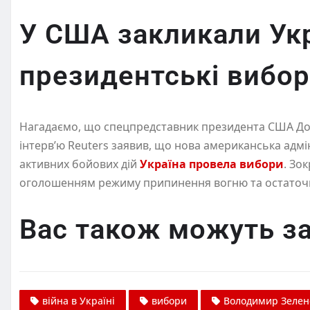
У США закликали Ук
президентські вибор
Нагадаємо, що спецпредставник президента США Дона
інтерв’ю Reuters заявив, що нова американська адмі
активних бойових дій
Україна провела вибори
. Зо
оголошенням режиму припинення вогню та остаточн
Вас також можуть за
війна в Україні
вибори
Володимир Зелен