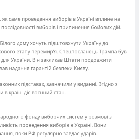
, як саме проведення виборів в Україні вплине на
 послідовності виборів і припинення бойових дій.
 Білого дому хочуть підштовхнути Україну до
кового етапу перемир’я. Спецпосланець Трампа був
для України. Він закликав Штати продовжити
вав надання гарантій безпеки Києву.
конних підставах, зазначили у виданні. Згідно з
 в країні діє воєнний стан.
жнародного фонду виборчих систем у розмові з
ливість проведення виборів в Україні. Вони
вання, поки РФ регулярно завдає ударів.