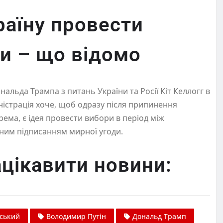
раїну провести
и – що відомо
льда Трампа з питань України та Росії Кіт Келлогг в
ністрація хоче, щоб одразу після припинення
крема, є ідея провести вибори в період між
им підписанням мирної угоди.
цікавити новини:
ський
Володимир Путін
Дональд Трамп