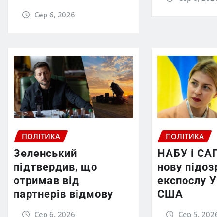
Сер 6, 2026
ПОЛІТИКА
ПОЛІТИКА
Зеленський
НАБУ і СА
підтвердив, що
нову підоз
отримав від
експослу У
партнерів відмову
США
Сер 6, 2026
Сер 5, 202