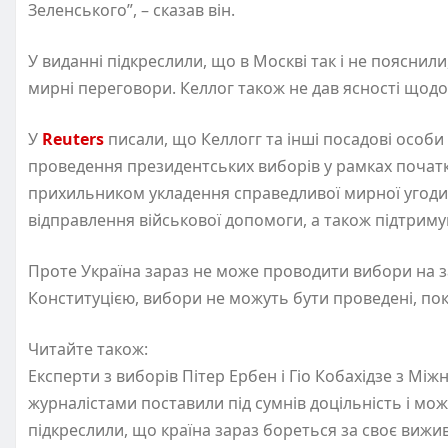
Зеленського”, – сказав він.
У виданні підкреслили, що в Москві так і не пояснили
мирні переговори. Келлог також не дав ясності щодо
У
Reuters
писали, що Келлогг та інші посадові особи
проведення президентських виборів у рамках почат
прихильником укладення справедливої мирної угоди 
відправлення військової допомоги, а також підтриму
Проте Україна зараз не може проводити вибори на за
Конституцією, вибори не можуть бути проведені, поки
Читайте також:
Експерти з виборів Пітер Ербен і Гіо Кобахідзе з Мі
журналістами поставили під сумнів доцільність і мож
підкреслили, що країна зараз бореться за своє вижи