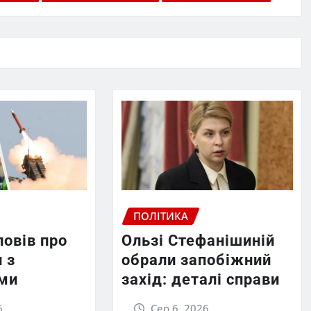
ПОЛІТИКА
повів про
Ользі Стефанішиній
 з
обрали запобіжний
ми
захід: деталі справи
6
Сер 6, 2026