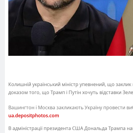
Колишній український міністр упевнений, що заклик 
доказом того, що Трамп і Путін хочуть відставки Зел
Вашингтон і Москва закликають Україну провести ви
ua.depositphotos.com
В адміністрації президента США Дональда Трампа нап