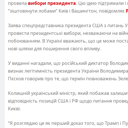
провела
вибори президента
. Цю ідею підтримали і
“зіштовхнути лобами” Київ і Вашингтон, повідомляє
P
Заява спецпредставника президента США з питань Укр
провести президентські вибори, незважаючи на війну
побоюванням. В Україні вважають, що це може постави
нові шляхи для поширення свого впливу.
У виданні нагадали, що російський диктатор Володи
визнає легітимність президента України Володимира
Пєсков говорив про те, що термін повноважень Зелен
Колишній український міністр, який побажав залиши
відповідність позицій США і РФ щодо питання провед
Києві.
“Я розглядаю це як перший доказ того, що Трамп і Пу