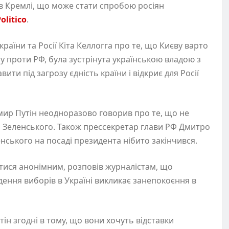
 в Кремлі, що може стати спробою росіян
olitico
.
аїни та Росії Кіта Келлогга про те, що Києву варто
 проти РФ, була зустрінута українською владою з
ти під загрозу єдність країни і відкриє для Росії
мир Путін неодноразово говорив про те, що не
 Зеленського. Також прессекретар глави РФ Дмитро
ського на посаді президента нібито закінчився.
тися анонімним, розповів журналістам, що
ення виборів в Україні викликає занепокоєння в
тін згодні в тому, що вони хочуть відставки