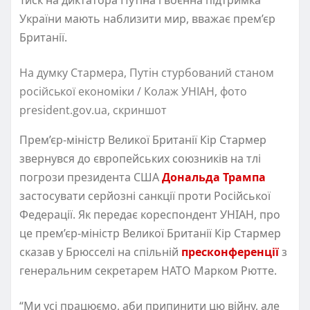
України мають наблизити мир, вважає прем’єр
Британії.
На думку Стармера, Путін стурбований станом
російської економіки / Колаж УНІАН, фото
president.gov.ua, скриншот
Прем’єр-міністр Великої Британії Кір Стармер
звернувся до європейських союзників на тлі
погрози президента США
Дональда Трампа
застосувати серйозні санкції проти Російської
Федерації. Як передає кореспондент УНІАН, про
це прем’єр-міністр Великої Британії Кір Стармер
сказав у Брюсселі на спільній
пресконференції
з
генеральним секретарем НАТО Марком Рютте.
“Ми усі працюємо, аби припинити цю війну, але