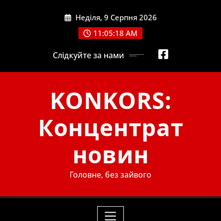
Skip
Неділя, 9 Серпня 2026
to
content
11:05:19 AM
Слідкуйте за нами
KONKORS:
Концентрат
новин
Головне, без зайвого