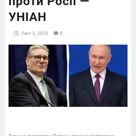
проти Росії —
УНІАН
Лют 3, 2025
0
Тиск на диктатора Путіна і воєнна підтримка