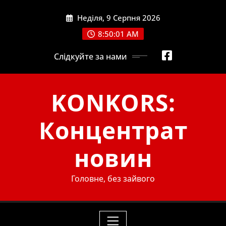
Skip
Неділя, 9 Серпня 2026
to
content
8:50:02 AM
Слідкуйте за нами
KONKORS:
Концентрат
новин
Головне, без зайвого