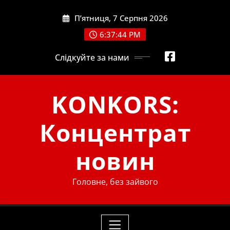
Skip
П’ятниця, 7 Серпня 2026
to
content
6:37:45 PM
Слідкуйте за нами
KONKORS:
Концентрат
новин
Головне, без зайвого