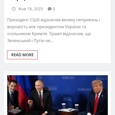
Жов 18, 2025
0
Президент США відзначив велику неприязнь і
ворожість між президентом України та
очільником Кремля. Трамп відзначив, що
Зеленський і Путін не…
READ MORE