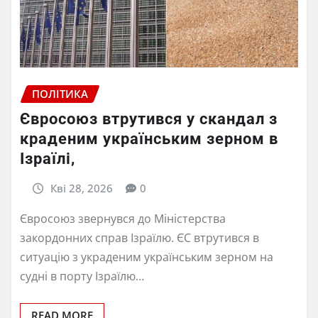
ПОЛІТИКА
Євросоюз втрутився у скандал з
краденим українським зерном в
Ізраїлі,
Кві 28, 2026
0
Євросоюз звернувся до Міністерства
закордонних справ Ізраїлю. ЄС втрутився в
ситуацію з украденим українським зерном на
судні в порту Ізраїлю…
READ MORE