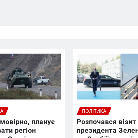
КА
ПОЛІТИКА
ймовірно, планує
Розпочався візит
ати регіон
президента Зеле