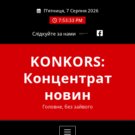
Skip
П’ятниця, 7 Серпня 2026
to
content
7:53:34 PM
Слідкуйте за нами
KONKORS:
Концентрат
новин
Головне, без зайвого