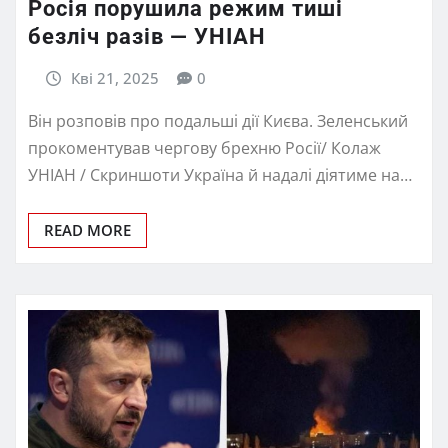
Росія порушила режим тиші
безліч разів — УНІАН
Кві 21, 2025
0
Він розповів про подальші дії Києва. Зеленський
прокоментував чергову брехню Росії/ Колаж
УНІАН / Скриншоти Україна й надалі діятиме на…
READ MORE