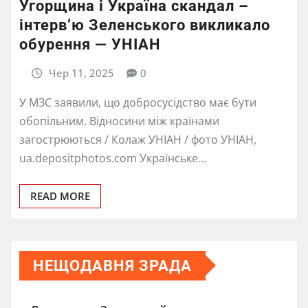
Угорщина і Україна скандал –
інтерв’ю Зеленського викликало
обурення — УНІАН
Чер 11, 2025
0
У МЗС заявили, що добросусідство має бути
обопільним. Відносини між країнами
загострюються / Колаж УНІАН / фото УНІАН,
ua.depositphotos.com Українське…
READ MORE
НЕЩОДАВНЯ ЗРАДА