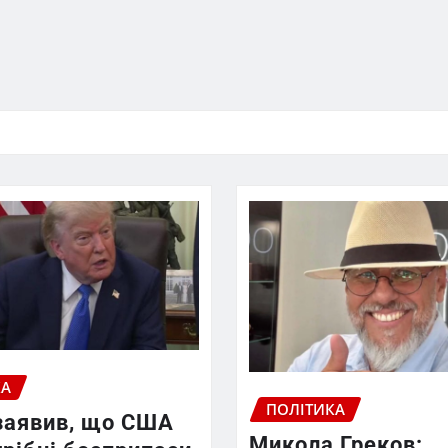
КА
ПОЛІТИКА
заявив, що США
Микола Греков: