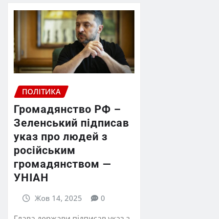
ПОЛІТИКА
Громадянство РФ –
Зеленський підписав
указ про людей з
російським
громадянством —
УНІАН
Жов 14, 2025
0
Глава держави підписав указ з