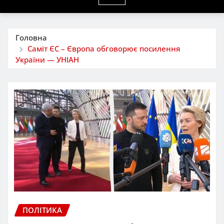
Головна
Саміт ЄС – Європа обговорює посилення
України — УНІАН
ПОЛІТИКА