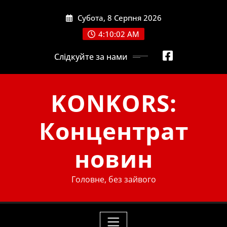
Skip
Субота, 8 Серпня 2026
to
content
4:10:03 AM
Слідкуйте за нами
KONKORS:
Концентрат
новин
Головне, без зайвого