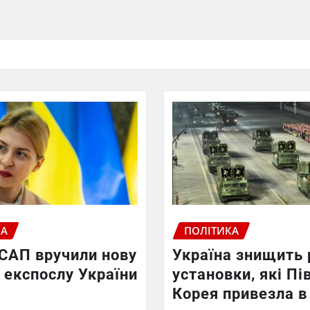
КА
ПОЛІТИКА
 САП вручили нову
Україна знищить 
 експослу України
установки, які Пі
Корея привезла в