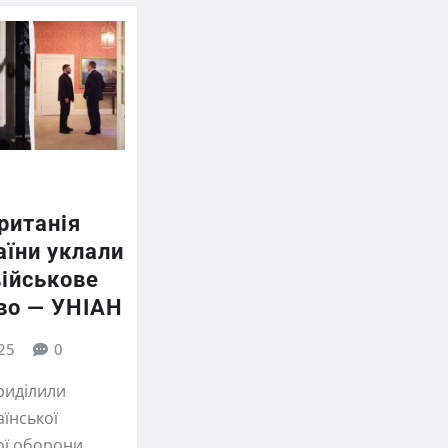
Британія
аїни уклали
військове
во — УНІАН
25
0
риділили
їнської
ї оборони.