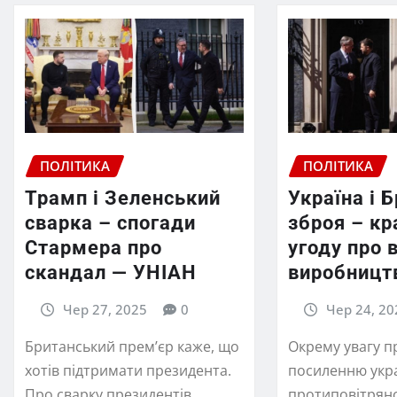
ПОЛІТИКА
ПОЛІТИКА
Трамп і Зеленський
Україна і 
сварка – спогади
зброя – кр
Стармера про
угоду про 
скандал — УНІАН
виробницт
Чер 27, 2025
0
Чер 24, 20
Британський прем’єр каже, що
Окрему увагу п
хотів підтримати президента.
посиленню укра
Про сварку президентів
протиповітряно