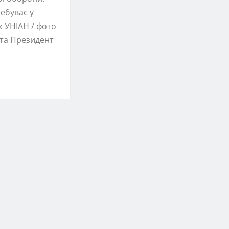
ебуває у
ж УНІАН / фото
нта Президент