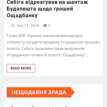
Сибіга відреагував на шантаж
Будапешта щодо грошей
Ощадбанку
Бер 11, 2026
0
Глава МЗС України закликав міжнародну
спільноту засудити крадіжку Угорщиною грошей і
золота. Сибіга прокоментував вилучення
Угорщиною готівки й золота “Ощадбанку”…
READ MORE
НЕЩОДАВНЯ ЗРАДА