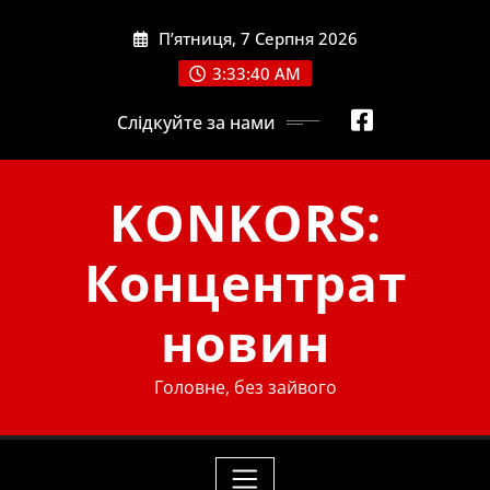
Skip
П’ятниця, 7 Серпня 2026
to
content
3:33:41 AM
Слідкуйте за нами
KONKORS:
Концентрат
новин
Головне, без зайвого