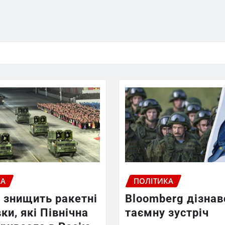
КА
ПОЛІТИКА
 знищить ракетні
Bloomberg дізнав
ки, які Північна
таємну зустріч