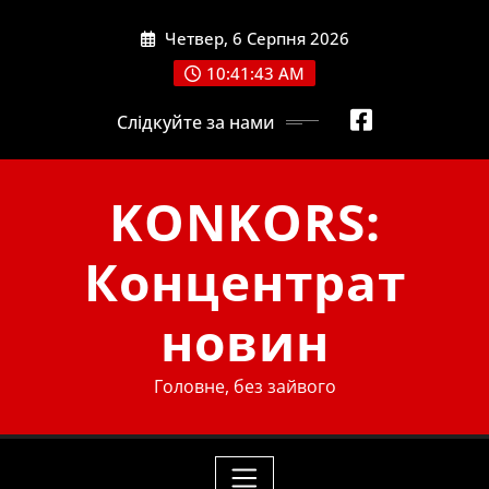
Skip
Четвер, 6 Серпня 2026
to
content
10:41:44 AM
Слідкуйте за нами
KONKORS:
Концентрат
новин
Головне, без зайвого