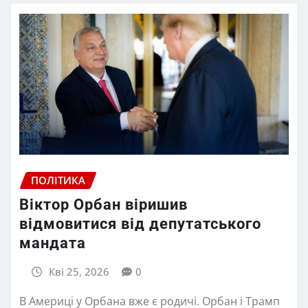
ПОЛІТИКА
Віктор Орбан віришив
відмовитися від депутатського
мандата
Кві 25, 2026
0
В Америці у Орбана вже є родичі. Орбан і Трамп