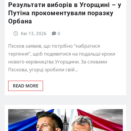
Результати виборів в Угорщині – у
Путіна прокоментували поразку
Орбана
Кві 13, 2026
0
Пєсков заявив, що потрібно “набратися
терпіння”, щоб подивитися на подальші кроки
нового керівництва Угорщини. За словами
Пєскова, угорці зробили свій…
READ MORE