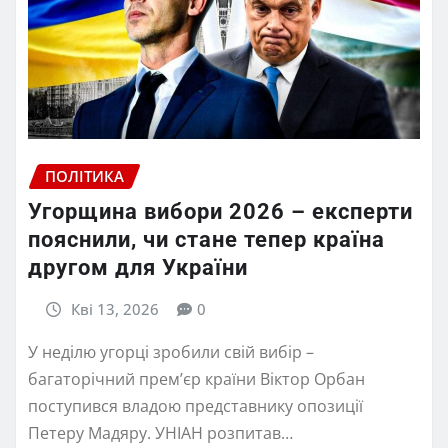
ПОЛІТИКА
Угорщина вибори 2026 – експерти
пояснили, чи стане тепер країна
другом для України
Кві 13, 2026
0
У неділю угорці зробили свій вибір –
багаторічний прем’єр країни Віктор Орбан
поступився владою представнику опозиції
Петеру Мадяру. УНІАН розпитав…