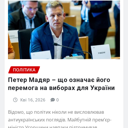
ПОЛІТИКА
Петер Мадяр – що означає його
перемога на виборах для України
Кві 16, 2026
0
Відомо, що політик ніколи не висловлював
антиукраїнських поглядів. Майбутній премʼєр-
міністр Угорщини навпаки підтримував