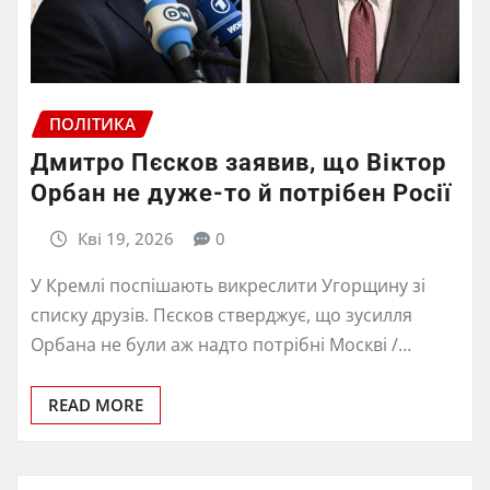
ПОЛІТИКА
Дмитро Пєсков заявив, що Віктор
Орбан не дуже-то й потрібен Росії
Кві 19, 2026
0
У Кремлі поспішають викреслити Угорщину зі
списку друзів. Пєсков стверджує, що зусилля
Орбана не були аж надто потрібні Москві /…
READ MORE