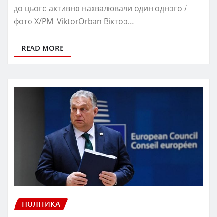
до цього активно нахвалювали один одного /
фото X/PM_ViktorOrban Віктор…
READ MORE
ПОЛІТИКА