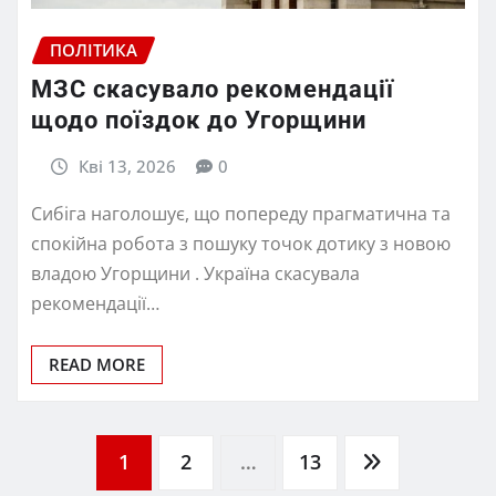
ПОЛІТИКА
МЗС скасувало рекомендації
щодо поїздок до Угорщини
Кві 13, 2026
0
Сибіга наголошує, що попереду прагматична та
спокійна робота з пошуку точок дотику з новою
владою Угорщини . Україна скасувала
рекомендації…
READ MORE
Пагінація
1
2
…
13