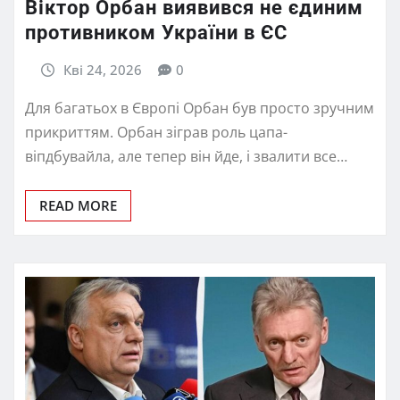
Віктор Орбан виявився не єдиним
противником України в ЄС
Кві 24, 2026
0
Для багатьох в Європі Орбан був просто зручним
прикриттям. Орбан зіграв роль цапа-
віпдбувайла, але тепер він йде, і звалити все…
READ MORE