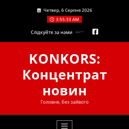
Skip
Четвер, 6 Серпня 2026
to
content
3:55:35 AM
Слідкуйте за нами
KONKORS:
Концентрат
новин
Головне, без зайвого