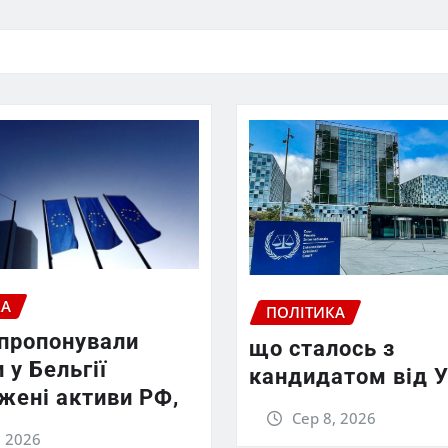
КА
ПОЛІТИКА
апропонували
що сталось з
 у Бельгії
кандидатом від У
жені активи РФ,
Сер 8, 2026
, 2026