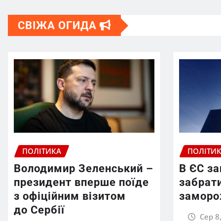
СВІЖА ОГИДА
ПОЛІТИКА
ПОЛІТИ
Володимир Зеленський –
В ЄС з
президент вперше поїде
забрати
з офіційним візитом
заморо
до Сербії
Сер 8