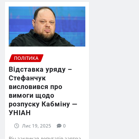
ПОЛІТИКА
Відставка уряду –
Стефанчук
висловився про
вимоги щодо
розпуску Кабміну —
УНІАН
Лис 19, 2025
0
Він закликав депутатів завтра