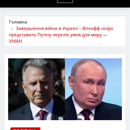
Головна
Завершення війни в Україні – Віткофф скоро
представить Путіну перелік умов для миру —
УНІАН