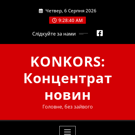
Skip
Четвер, 6 Серпня 2026
to
content
9:28:41 AM
Слідкуйте за нами
KONKORS:
Концентрат
новин
Головне, без зайвого