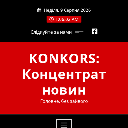
Skip
Неділя, 9 Серпня 2026
to
content
1:06:03 AM
Слідкуйте за нами
KONKORS:
Концентрат
новин
Головне, без зайвого