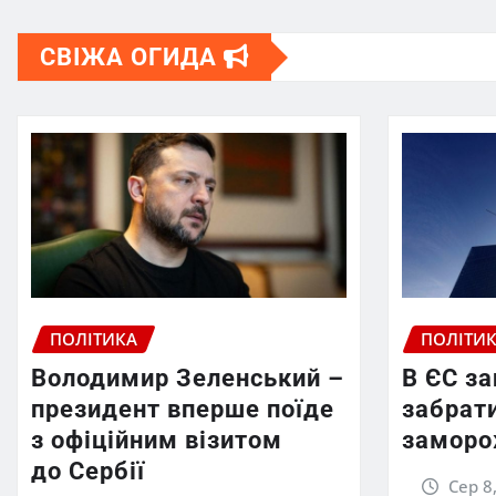
СВІЖА ОГИДА
ПОЛІТИКА
ПОЛІТИ
Володимир Зеленський –
В ЄС з
президент вперше поїде
забрати
з офіційним візитом
заморо
до Сербії
Сер 8