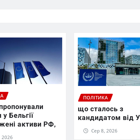
КА
ПОЛІТИКА
апропонували
що сталось з
 у Бельгії
кандидатом від У
жені активи РФ,
Сер 8, 2026
, 2026