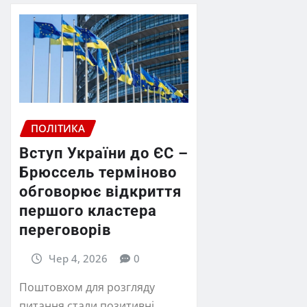
ПОЛІТИКА
Вступ України до ЄС –
Брюссель терміново
обговорює відкриття
першого кластера
переговорів
Чер 4, 2026
0
Поштовхом для розгляду
питання стали позитивні