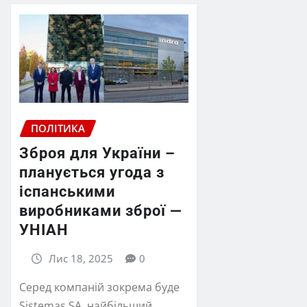
ПОЛІТИКА
Зброя для України –
планується угода з
іспанськими
виробниками зброї —
УНІАН
Лис 18, 2025
0
Серед компаній зокрема буде
Sistemas SA, найбільший