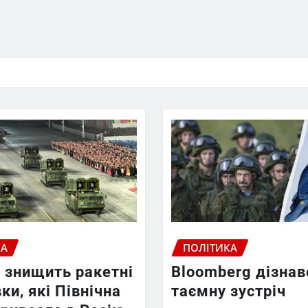
КА
ПОЛІТИКА
 знищить ракетні
Bloomberg дізнав
ки, які Північна
таємну зустріч