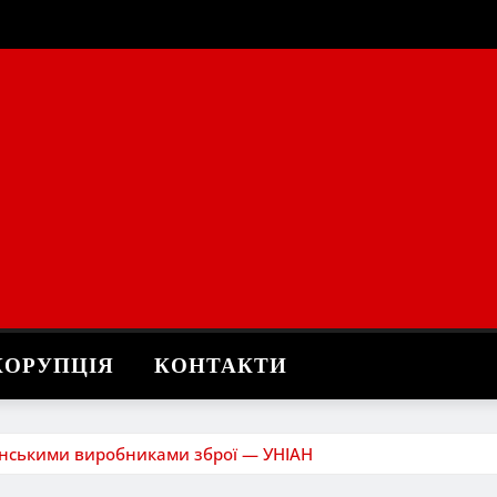
КОРУПЦІЯ
КОНТАКТИ
панськими виробниками зброї — УНІАН