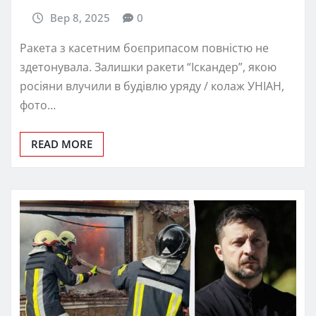
Вер 8, 2025
0
Ракета з касетним боєприпасом повністю не
здетонувала. Залишки ракети “Іскандер”, якою
росіяни влучили в будівлю уряду / колаж УНІАН,
фото…
READ MORE