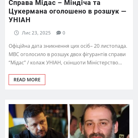
Справа Мідас – Міндіча та
Цукермана оголошено в розшук —
УНІАН
Лис 23, 2025
0
Офіційна дата зникнення цих осіб– 20 листопада.
МВС оголосило в розшук двох фігурантів справи
“Мідас” / колаж УНІАН, скіншоти Міністерство…
READ MORE