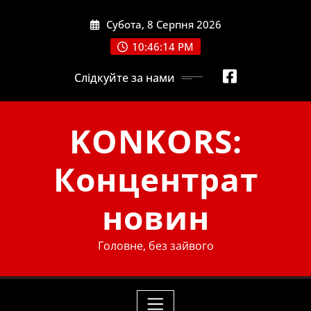
Skip
Субота, 8 Серпня 2026
to
content
10:46:15 PM
Слідкуйте за нами
KONKORS:
Концентрат
новин
Головне, без зайвого