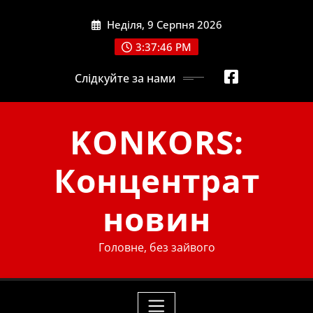
Skip
Неділя, 9 Серпня 2026
to
content
3:37:47 PM
Слідкуйте за нами
KONKORS:
Концентрат
новин
Головне, без зайвого