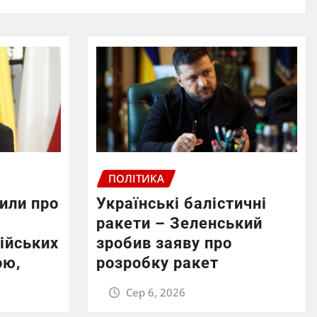
ПОЛІТИКА
или про
Українські балістичні
ракети – Зеленський
ійських
зробив заяву про
ою,
розробку ракет
Сер 6, 2026