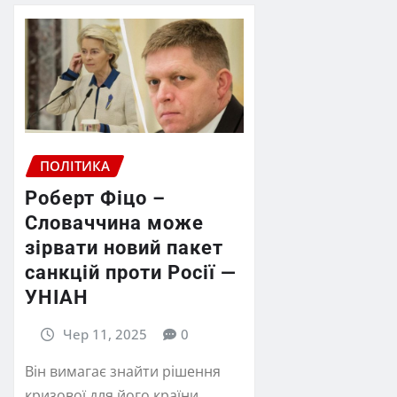
ПОЛІТИКА
Роберт Фіцо –
Словаччина може
зірвати новий пакет
санкцій проти Росії —
УНІАН
Чер 11, 2025
0
Він вимагає знайти рішення
кризової для його країни