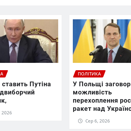
КА
ПОЛІТИКА
 ставить Путіна
У Польщі заговор
едвиборчий
можливість
к,
перехоплення рос
ракет над Україн
, 2026
Сер 6, 2026