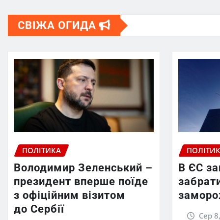
СВІЖА ОГИДА
ПОЛІТИКА
ПОЛІТИ
Володимир Зеленський –
В ЄС з
президент вперше поїде
забрати
з офіційним візитом
заморо
до Сербії
Сер 8