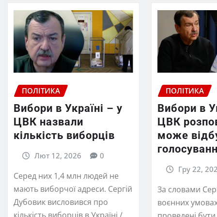
ПОЛІТИКА
ПОЛІТИКА
Вибори в Україні – у
Вибори в У
ЦВК назвали
ЦВК розпов
кількість виборців
може відб
голосуван
Лют 12, 2026
0
Гру 22, 20
Серед них 1,4 млн людей не
мають виборчої адреси. Сергій
За словами Серг
Дубовик висловився про
воєнних умова
кількість виборців в Україні /
проведені бути