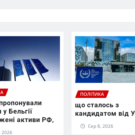
КА
ПОЛІТИКА
апропонували
що сталось з
 у Бельгії
кандидатом від У
жені активи РФ,
Сер 8, 2026
, 2026