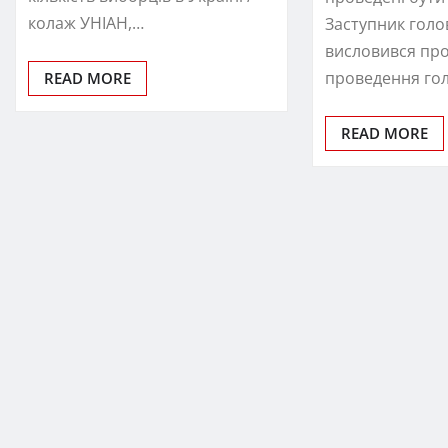
колаж УНІАН,…
Заступник голо
висловився пр
проведення го
READ MORE
READ MORE