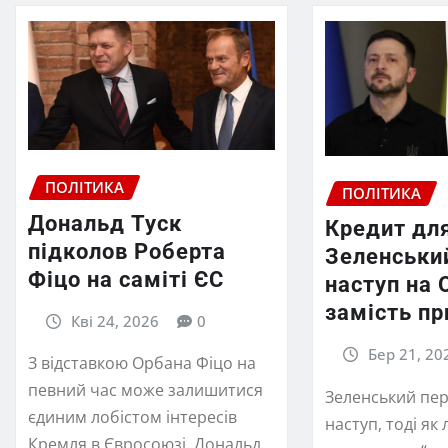
ПОЛІТИКА
ПОЛІТИКА
Дональд Туск
Кредит для
підколов Роберта
Зеленський
Фіцо на саміті ЄС
наступ на 
замість п
Кві 24, 2026
0
Бер 21, 20
З відставкою Орбана Фіцо на
певний час може залишитися
Зеленський пе
єдиним лобістом інтересів
наступ, тоді як
Кремля в Євросоюзі. Дональд