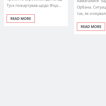
намагалися “за
Туск пожартував щодо Фіцо…
Орбана. Ситуац
так, як очікува
READ MORE
READ MORE