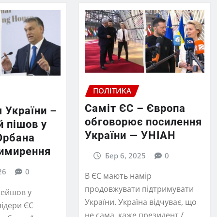
ПОЛІТИКА
Саміт ЄС – Європа
 України –
обговорює посилення
 пішов у
України — УНІАН
Орбана
римирення
Бер 6, 2025
0
26
0
В ЄС мають намір
продовжувати підтримувати
рейшов у
України. Україна відчуває, що
 лідери ЄС
не сама, каже президент /