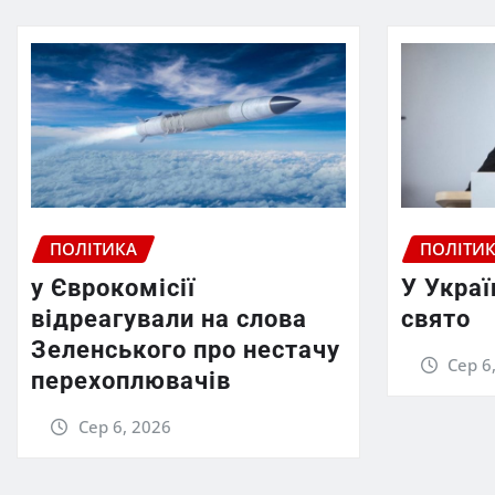
ПОЛІТИКА
ПОЛІТИ
у Єврокомісії
У Украї
відреагували на слова
свято
Зеленського про нестачу
Сер 6
перехоплювачів
Сер 6, 2026