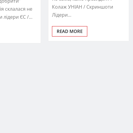
добрити”
Колаж УНІАН / Скриншоти
ія склалася не
Лідери…
ли лідери ЄС /…
READ MORE