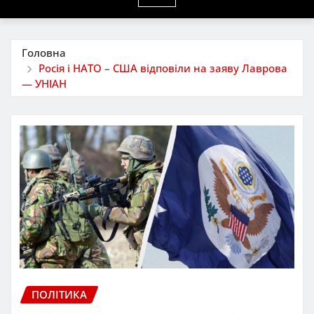
Головна
Росія і НАТО – США відповіли на заяву Лаврова
— УНІАН
ПОЛІТИКА