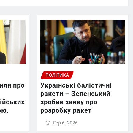
ПОЛІТИКА
или про
Українські балістичні
ракети – Зеленський
ійських
зробив заяву про
ою,
розробку ракет
Сер 6, 2026