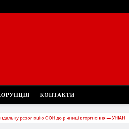
КОРУПЦІЯ
КОНТАКТИ
кандальну резолюцію ООН до річниці вторгнення — УНІАН