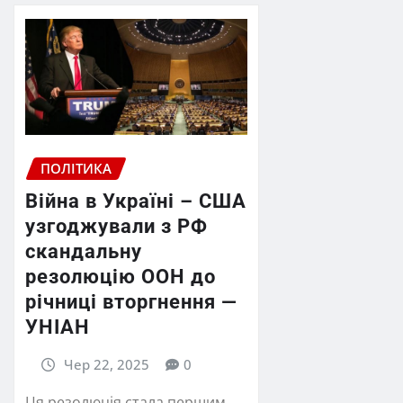
ПОЛІТИКА
Війна в Україні – США
узгоджували з РФ
скандальну
резолюцію ООН до
річниці вторгнення —
УНІАН
Чер 22, 2025
0
Ця резолюція стала першим