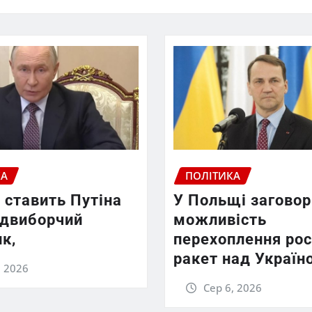
КА
ПОЛІТИКА
 ставить Путіна
У Польщі заговор
едвиборчий
можливість
к,
перехоплення рос
ракет над Україн
, 2026
Сер 6, 2026