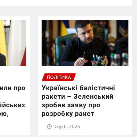
ПОЛІТИКА
или про
Українські балістичні
ракети – Зеленський
ійських
зробив заяву про
ою,
розробку ракет
Сер 6, 2026