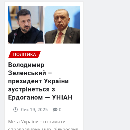
ПОЛІТИКА
Володимир
Зеленський –
президент України
зустрінеться з
Ердоганом — УНІАН
Лис 19, 2025
0
Мета України – отримати
справедливий мир, підкреслив