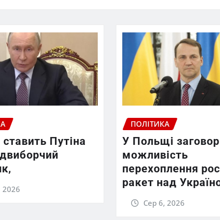
КА
ПОЛІТИКА
 ставить Путіна
У Польщі заговор
едвиборчий
можливість
к,
перехоплення рос
ракет над Україн
, 2026
Сер 6, 2026