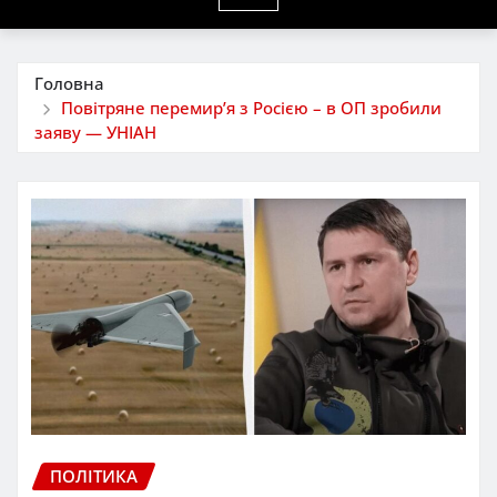
Головна
Повітряне перемир’я з Росією – в ОП зробили
заяву — УНІАН
ПОЛІТИКА